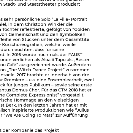
n Stadt- und Staatstheater produziert
 sehr persönliche Solo “La Fille- Portrait
el, in dem Christoph Winkler die
Tochter reflektierte, gefolgt von “Golden
ee von Gemeinschaft und den Symboliken
 Reihe von Stücken unter dem Gesamttitel
 – Kurzchoreografien, welche weiße
durchleuchten, dass für seine
ird. In 2016 wurde nochmals der FAUST
onen verliehen als Aloalii Tapu als „Bester
 Sou Café” ausgezeichnet wurde. Außerdem
r von „The Witch Dance Project“ zusammen
saele. 2017 brachte er innerhalb von drei
r Premiere – u.a. eine Ensemblearbeit, zwei
ück für junges Publikum – sowie seine erste
tus Domus Chor. Für das CTM 2018 hat er
he Complete Expressionist” vorgestellt,
erische Hommage an den vielseitigen
t Berk. In den letzten Jahren hat er mit
isch inspirierte Produktionen wie “Julius
r “We Are Going To Mars” zur Aufführung
us der Kompanie das Projekt