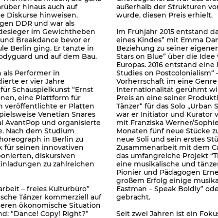
arüber hinaus auch auf
außerhalb der Strukturen vo
e Diskurse hinweisen.
wurde, diesen Preis erhielt.
igen DDR und war als
adesieger im Gewichtheben
Im Frühjahr 2015 entstand das
 und Breakdance bevor er
eines Kindes” mit Emma Dani
le Berlin ging. Er tanzte in
Beziehung zu seiner eigenen 
Bodyguard und auf dem Bau.
Stars on Blue” über die Id
Europas. 2016 entstand eine
n als Performer in
Studies on Postcolonialism“
erte er vier Jahre
Vorherrschaft im eine Genre 
für Schauspielkunst “Ernst
Internationalität gerühmt w
en, eine Plattform für
Preis an eine seiner Produkti
veröffentlichte er Platten
Tänzer“ für das Solo „Urban
pielsweise Venetian Snares
war er Initiator und Kurato
val AvantPop und organisierte
mit Franziska Werner/Sophien
ade. Nach dem Studium
Monaten fünf neue Stücke zu
Choreograph in Berlin zu
neue Soli und sein erstes St
k für seinen innovativen
Zusammenarbeit mit dem Can
onierten, diskursiven
das umfangreiche Projekt “T
nladungen zu zahlreichen
eine musikalische und tänz
Pionier und Pädagogen Ernes
großem Erfolg einige musikal
beit – freies Kulturbüro”
Eastman – Speak Boldly” ode
sche Tänzer kommerziell auf
gebracht.
deren ökonomische Situation
nd: “Dance! Copy! Right?”
Seit zwei Jahren ist ein Fok