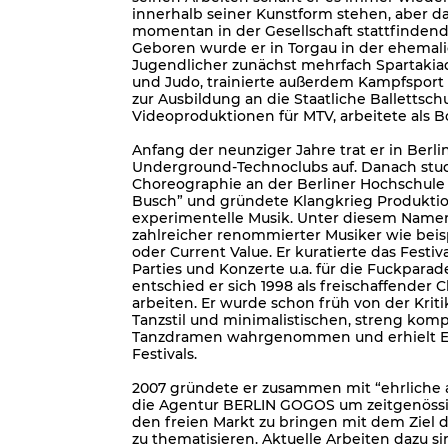
innerhalb seiner Kunstform stehen, aber d
momentan in der Gesellschaft stattfindend
Geboren wurde er in Torgau in der ehemal
Jugendlicher zunächst mehrfach Spartaki
und Judo, trainierte außerdem Kampfsport
zur Ausbildung an die Staatliche Ballettschu
Videoproduktionen für MTV, arbeitete als 
Anfang der neunziger Jahre trat er in Berli
Underground-Technoclubs auf. Danach studi
Choreographie an der Berliner Hochschule 
Busch” und gründete Klangkrieg Produktion
experimentelle Musik. Unter diesem Namen 
zahlreicher renommierter Musiker wie beis
oder Current Value. Er kuratierte das Festi
Parties und Konzerte u.a. für die Fuckpar
entschied er sich 1998 als freischaffender 
arbeiten. Er wurde schon früh von der Kriti
Tanzstil und minimalistischen, streng komp
Tanzdramen wahrgenommen und erhielt Ei
Festivals.
2007 gründete er zusammen mit “ehrliche ar
die Agentur BERLIN GOGOS um zeitgenössi
den freien Markt zu bringen mit dem Ziel 
zu thematisieren. Aktuelle Arbeiten dazu si