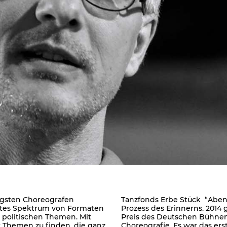
itigsten Choreografen
Tanzfonds Erbe Stück “Aben
eites Spektrum von Formaten
Prozess des Erinnerns. 201
u politischen Themen. Mit
Preis des Deutschen Bühnenv
r Themen zu finden, die ganz
Choreografie. Es war das ers