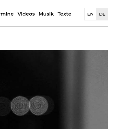
rmine
Videos
Musik
Texte
EN
DE
Geschichte
Porträt | Kritiken
Releases
Reflexionen
Artwork
Künstler
Presseauszüge