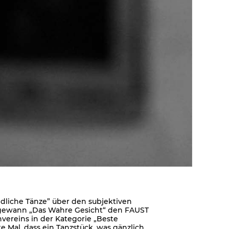
dliche Tänze” über den subjektiven
4 gewann „Das Wahre Gesicht“ den FAUST
ereins in der Kategorie „Beste
te Mal, dass ein Tanzstück, was gänzlich