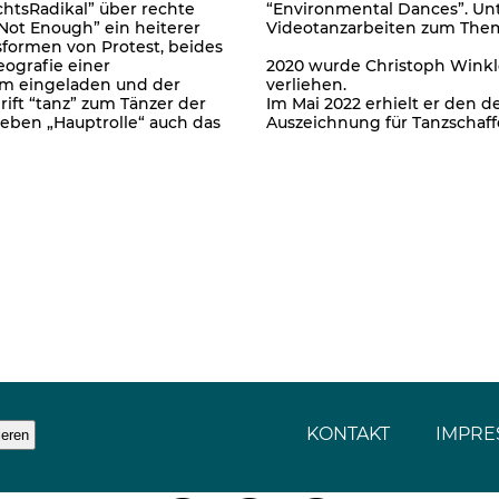
htsRadikal” über rechte
“Environmental Dances”. Unt
Not Enough” ein heiterer
Videotanzarbeiten zum Th
formen von Protest, beides
eografie einer
2020 wurde Christoph Winkl
orm eingeladen und der
verliehen.
rift “tanz” zum Tänzer der
Im Mai 2022 erhielt er den d
neben „Hauptrolle“ auch das
Auszeichnung für Tanzschaff
KONTAKT
IMPRE