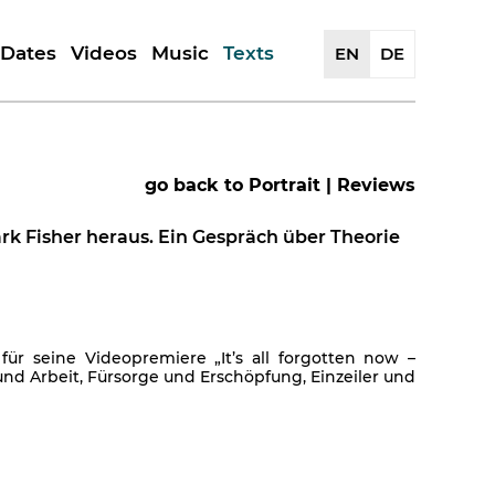
Dates
Videos
Music
Texts
EN
DE
History
Portrait | Reviews
Releases
Reflections
Artwork
Artists
go back to Portrait | Reviews
Reviews
k Fisher heraus. Ein Gespräch über Theorie
̈r seine Videopremiere „It’s all forgotten now –
und Arbeit, Fürsorge und Erschöpfung, Einzeiler und