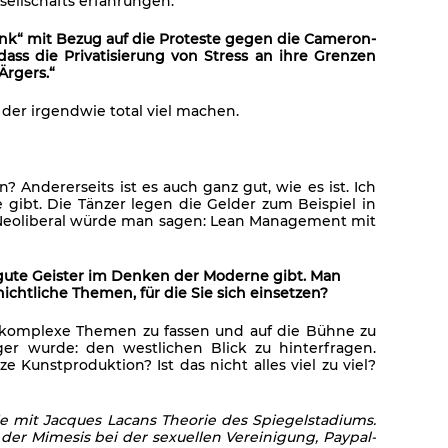
ellschafts erfahrungen.
-punk“ mit Bezug auf die Proteste gegen die Cameron-
dass die Privatisierung von Stress an ihre Grenzen
Ärgers.“
n der irgendwie total viel machen.
Andererseits ist es auch ganz gut, wie es ist. Ich
 gibt. Die Tänzer legen die Gelder zum Beispiel in
 Neoliberal würde man sagen: Lean Management mit
s gute Geister im Denken der Moderne gibt. Man
ichtliche Themen, für die Sie sich einsetzen?
 komplexe Themen zu fassen und auf die Bühne zu
er wurde: den westlichen Blick zu hinterfragen.
 Kunstproduktion? Ist das nicht alles viel zu viel?
e mit Jacques Lacans Theorie des Spiegelstadiums.
er Mimesis bei der sexuellen Vereinigung, Paypal-