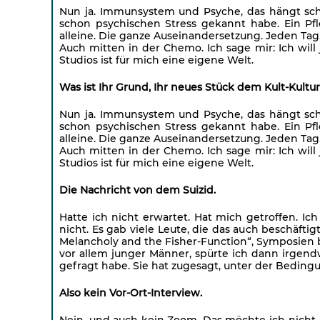
Nun ja. Immunsystem und Psyche, das hängt scho
schon psychischen Stress gekannt habe. Ein Pf
alleine. Die ganze Auseinandersetzung. Jeden Tag
Auch mitten in der Chemo. Ich sage mir: Ich will
Studios ist für mich eine eigene Welt.
Was ist Ihr Grund, Ihr neues Stück dem Kult-Kultu
Nun ja. Immunsystem und Psyche, das hängt scho
schon psychischen Stress gekannt habe. Ein Pf
alleine. Die ganze Auseinandersetzung. Jeden Tag
Auch mitten in der Chemo. Ich sage mir: Ich will
Studios ist für mich eine eigene Welt.
Die Nachricht von dem Suizid.
Hatte ich nicht erwartet. Hat mich getroffen. Ic
nicht. Es gab viele Leute, die das auch beschäftig
Melancholy and the Fisher-Function“, Symposien b
vor allem junger Männer, spürte ich dann irgen
gefragt habe. Sie hat zugesagt, unter der Bedingu
Also kein Vor-Ort-Interview.
Nein, und auch kein Zoom. Das möchte ich nicht.