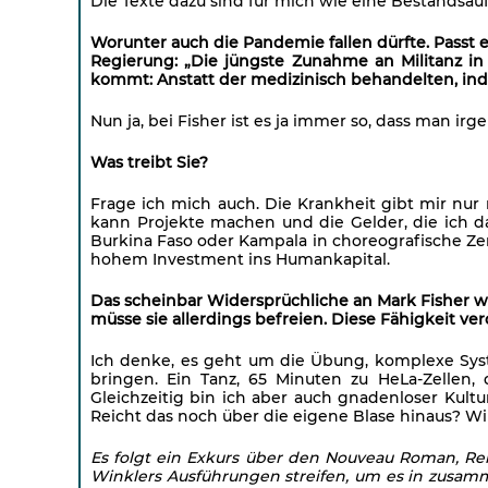
Die Texte dazu sind für mich wie eine Bestandsa
Worunter auch die Pandemie fallen dürfte. Passt e
Regierung: „Die jüngste Zunahme an Militanz in
kommt: Anstatt der medizinisch behandelten, indi
Nun ja, bei Fisher ist es ja immer so, dass man irg
Was treibt Sie?
Frage ich mich auch. Die Krankheit gibt mir nur 
kann Projekte machen und die Gelder, die ich da
Burkina Faso oder Kampala in choreografische Ze
hohem Investment ins Humankapital.
Das scheinbar Widersprüchliche an Mark Fisher wa
müsse sie allerdings befreien. Diese Fähigkeit ve
Ich denke, es geht um die Übung, komplexe Syst
bringen. Ein Tanz, 65 Minuten zu HeLa-Zellen,
Gleichzeitig bin ich aber auch gnadenloser Kultur
Reicht das noch über die eigene Blase hinaus? Wi
Es folgt ein Exkurs über den Nouveau Roman, R
Winklers Ausführungen streifen, um es in zusam