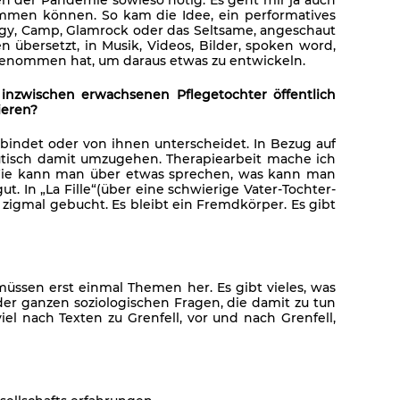
ommen können. So kam die Idee, ein performatives
logy, Camp, Glamrock oder das Seltsame, angeschaut
übersetzt, in Musik, Videos, Bilder, spoken word,
 genommen hat, um daraus etwas zu entwickeln.
zwischen erwachsenen Pflegetochter öffentlich
ieren?
erbindet oder von ihnen unterscheidet. In Bezug auf
tisch damit umzugehen. Therapiearbeit mache ich
ge: Wie kann man über etwas sprechen, was kann man
t. In „La Fille“(über eine schwierige Vater-Tochter-
 zigmal gebucht. Es bleibt ein Fremdkörper. Es gibt
̈ssen erst einmal Themen her. Es gibt vieles, was
der ganzen soziologischen Fragen, die damit zu tun
el nach Texten zu Grenfell, vor und nach Grenfell,