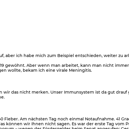
f, aber ich habe mich zum Beispiel entschieden, weiter zu arb
19 gewöhnt. Aber wenn man arbeitet, kann man nicht immer 10
n wollte, bekam ich eine virale Meningitis.
 wir das nicht merken. Unser Immunsystem ist da gut drauf g
he.
 Fieber. Am nächsten Tag noch einmal Notaufnahme. 41 Grad F
as können wir Ihnen nicht sagen. Es war der erste Tag vom P
anonym – wegen der Fördergelder beim Senat angerufen: Geset