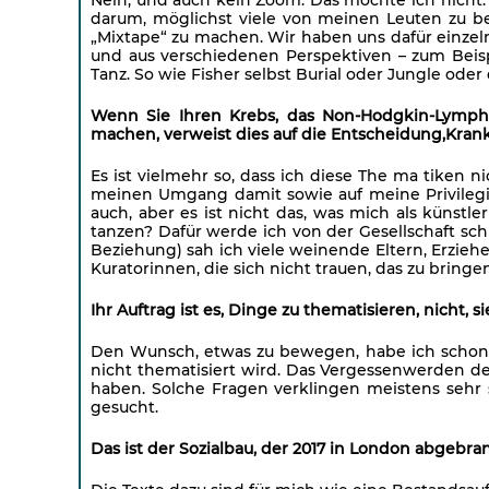
darum, möglichst viele von meinen Leuten zu be
„Mixtape“ zu machen. Wir haben uns dafür einze
und aus verschiedenen Perspektiven – zum Beispie
Tanz. So wie Fisher selbst Burial oder Jungle o
Wenn Sie Ihren Krebs, das Non-Hodgkin-Lymph
machen, verweist dies auf die Entscheidung,Krankhe
Es ist vielmehr so, dass ich diese The ma tiken 
meinen Umgang damit sowie auf meine Privileg
auch, aber es ist nicht das, was mich als künstl
tanzen? Dafür werde ich von der Gesellschaft schl
Beziehung) sah ich viele weinende Eltern, Erziehe
Kuratorinnen, die sich nicht trauen, das zu bringen
Ihr Auftrag ist es, Dinge zu thematisieren, nicht, 
Den Wunsch, etwas zu bewegen, habe ich schon. 
nicht thematisiert wird. Das Vergessenwerden de
haben. Solche Fragen verklingen meistens sehr sc
gesucht.
Das ist der Sozialbau, der 2017 in London abgebran