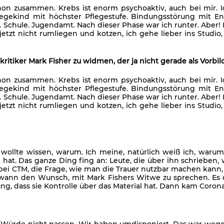
n zusammen. Krebs ist enorm psychoaktiv, auch bei mir. I
legekind mit höchster Pflegestufe. Bindungsstörung mit E
. Schule. Jugendamt. Nach dieser Phase war ich runter. Aber!
 jetzt nicht rumliegen und kotzen, ich gehe lieber ins Studi
rkritiker Mark Fisher zu widmen, der ja nicht gerade als Vorb
n zusammen. Krebs ist enorm psychoaktiv, auch bei mir. I
legekind mit höchster Pflegestufe. Bindungsstörung mit E
. Schule. Jugendamt. Nach dieser Phase war ich runter. Aber!
 jetzt nicht rumliegen und kotzen, ich gehe lieber ins Studi
h wollte wissen, warum. Ich meine, natürlich weiß ich, waru
t hat. Das ganze Ding fing an: Leute, die über ihn schrieben
ei CTM, die Frage, wie man die Trauer nutzbar machen kann, 
dwann den Wunsch, mit Mark Fishers Witwe zu sprechen. Es d
ng, dass sie Kontrolle über das Material hat. Dann kam Corona
 Würde nicht passen. Wir haben umdisponiert. Das war wege