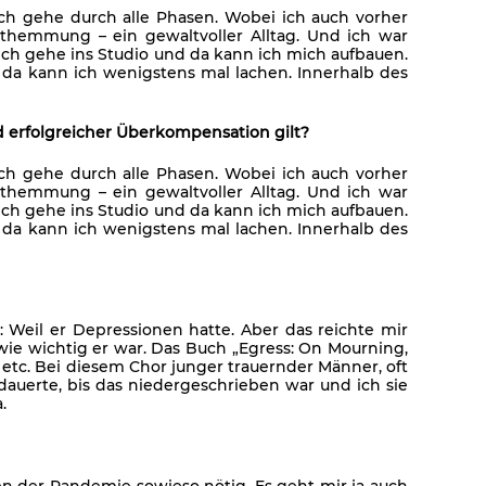
ch gehe durch alle Phasen. Wobei ich auch vorher
nthemmung – ein gewaltvoller Alltag. Und ich war
 Ich gehe ins Studio und da kann ich mich aufbauen.
o, da kann ich wenigstens mal lachen. Innerhalb des
ild erfolgreicher Überkompensation gilt?
ch gehe durch alle Phasen. Wobei ich auch vorher
nthemmung – ein gewaltvoller Alltag. Und ich war
 Ich gehe ins Studio und da kann ich mich aufbauen.
o, da kann ich wenigstens mal lachen. Innerhalb des
m: Weil er Depressionen hatte. Aber das reichte mir
, wie wichtig er war. Das Buch „Egress: On Mourning,
etc. Bei diesem Chor junger trauernder Männer, oft
auerte, bis das niedergeschrieben war und ich sie
.
n der Pandemie sowieso nötig. Es geht mir ja auch