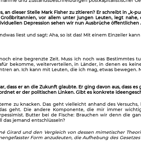
ufnahme und Zustandsbeschreibungen postkapitalistischer Ges
s, an dieser Stelle Mark Fisher zu zitieren? Er schreibt in „k
 Großbritannien, vor allem unter jungen Leuten, legt nahe, 
viduellen Depression sehen wir nun Ausbrüche öffentlichen 
endwas liest und sagt: Aha, so ist das! Mit einem Einzeiler kan
noch eine begrenzte Zeit. Muss ich noch was Bestimmtes tun? 
für bekomme, weiterverteilen, in Länder, in denen es keine
ntren an. Ich kann mit Leuten, die ich mag, etwas bewegen.
r, dass er an die Zukunft glaubte. Er ging davon aus, dass e
rordnet er der politischen Linken. Gibt es konkrete ideengesch
eme zu knacken. Das geht vielleicht anhand des Versuchs,
 das geht. Die andere Komponente, die mir immer wichtig
pessimist. Butter bei de Fische: Brauchen wir denn die ganze
ll das jemand entschlüsseln?
ené Girard und den Vergleich von dessen mimetischer Theori
mengefasster Form anzudeuten, die Aufhebung des Gesetzes d