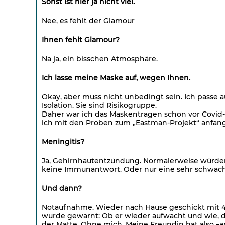
Sonst ist hier ja nicht viel.
Nee, es fehlt der Glamour
Ihnen fehlt Glamour?
Na ja, ein bisschen Atmosphäre.
Ich lasse meine Maske auf, wegen Ihnen.
Okay, aber muss nicht unbedingt sein. Ich passe au
Isolation. Sie sind Risikogruppe.
Daher war ich das Maskentragen schon vor Covid-
ich mit den Proben zum „Eastman-Projekt“ anfange
Meningitis?
Ja, Gehirnhautentzündung. Normalerweise würden
keine Immunantwort. Oder nur eine sehr schwac
Und dann?
Notaufnahme. Wieder nach Hause geschickt mit 40
wurde gewarnt: Ob er wieder aufwacht und wie, d
der Matte. Ohne mich. Meine Freundin hat also –