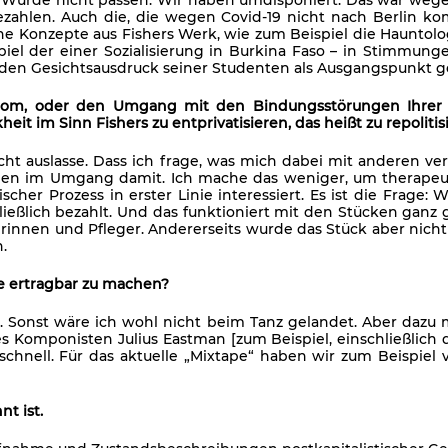
zahlen. Auch die, die wegen Covid-19 nicht nach Berlin k
lne Konzepte aus Fishers Werk, wie zum Beispiel die Haunto
l der einer Sozialisierung in Burkina Faso – in Stimmungen 
der den Gesichtsausdruck seiner Studenten als Ausgangspunkt
om, oder den Umgang mit den Bindungsstörungen Ihrer in
it im Sinn Fishers zu entprivatisieren, das heißt zu repolitis
nicht auslasse. Dass ich frage, was mich dabei mit anderen v
ien im Umgang damit. Ich mache das weniger, um therapeu
erischer Prozess in erster Linie interessiert. Es ist die Fra
ießlich bezahlt. Und das funktioniert mit den Stücken ganz gu
rinnen und Pfleger. Andererseits wurde das Stück aber nicht
.
sie ertragbar zu machen?
Sonst wäre ich wohl nicht beim Tanz gelandet. Aber dazu mu
s Komponisten Julius Eastman [zum Beispiel, einschließlich 
hnell. Für das aktuelle „Mixtape“ haben wir zum Beispiel vi
nt ist.