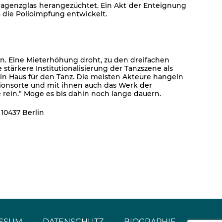
eagenzglas herangezüchtet. Ein Akt der Enteignung
 die Polioimpfung entwickelt.
ern. Eine Mieterhöhung droht, zu den dreifachen
stärkere Institutionalisierung der Tanzszene als
kein Haus für den Tanz. Die meisten Akteure hangeln
tionsorte und mit ihnen auch das Werk der
 rein.” Möge es bis dahin noch lange dauern.
 10437 Berlin
SSUM
DATENSCHUTZ
BIOGRAPHIE