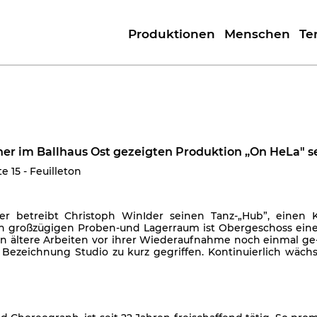
Produktionen
Menschen
Te
iner im Ballhaus Ost gezeigten Produktion „On HeLa" s
te 15 - Feuilleton
r betreibt Christoph WinIder seinen Tanz-„Hub”, einen K
n großzügigen Proben-und Lagerraum ist Obergeschoss eine
n ältere Arbeiten vor ihrer Wiederaufnahme noch einmal ge-
Bezeichnung Studio zu kurz gegriffen. Kontinuierlich wächs