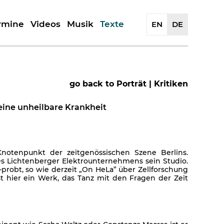
rmine
Videos
Musik
Texte
EN
DE
Geschichte
Porträt | Kritiken
Releases
Reflexionen
Artwork
Künstler
go back to Porträt | Kritiken
Presseauszüge
eine unheilbare Krankheit
notenpunkt der zeitgenössischen Szene Berlins.
s Lichtenberger Elektrounternehmens sein Studio.
probt, so wie derzeit „On HeLa” über Zellforschung
t hier ein Werk, das Tanz mit den Fragen der Zeit