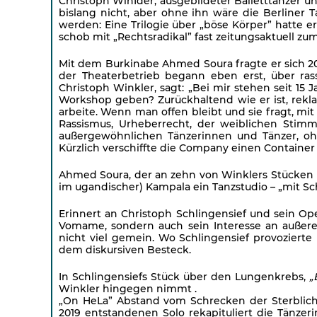
Christoph WinIder, ausgebildeter Balletttänzer un
bislang nicht, aber ohne ihn wäre die Berliner
werden: Eine Trilogie über „böse Körper” hatte er
schob mit „Rechtsradikal” fast zeitungsaktuell z
Mit dem Burkinabe Ahmed Soura fragte er sich 20
der Theaterbetrieb begann eben erst, über rass
Christoph Winkler, sagt: „Bei mir stehen seit 15 
Workshop geben? Zurückhaltend wie er ist, rekla
arbeite. Wenn man offen bleibt und sie fragt, mit
Rassismus, Urheberrecht, der weiblichen Stimm
außergewöhnlichen Tänzerinnen und Tänzer, oh
Kürzlich verschiffte die Company einen Container
Ahmed Soura, der an zehn von Winklers Stücken b
im ugandischer) Kampala ein Tanzstudio – „mit Sc
Erinnert an Christoph Schlingensief und sein O
Vomame, sondern auch sein Interesse an außereu
nicht viel gemein. Wo Schlingensief provozierte
dem diskursiven Besteck.
In Schlingensiefs Stück über den Lungenkrebs,
„
Winkler hingegen nimmt .
„On HeLa” Abstand vom Schrecken der Sterblic
2019 entstandenen Solo rekapituliert die Tänzer