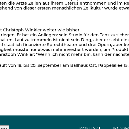
tten die Ärzte Zellen aus ihrem Uterus entnommen und im R
ehend von dieser ersten menschlichen Zellkultur wurde etwa
t Christoph Winkler weiter wie bisher.
kriegen. Er hat ein Anliegen: sein Studio für den Tanz zu sich
en. Laut zu trommeln ist nicht sein Ding, aber er sieht eine 
fünf staatlich finanzierte Sprechtheater und drei Opern, aber 
ltigkeit müsste nur etwas mehr investiert werden, um Produk
hristoph Winkler: “Wenn ich nicht mehr bin, kann der nächste
uft von 18. bis 20. September am Ballhaus Ost, Pappelallee 15,
KONTAKT
IMPRE