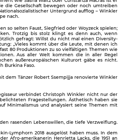
minent wie Sasha Waltz oder Constanza Macras ist er
 die die Gesellschaft bewegen oder noch umtreiben
ationalsozialistischer Untergrund aufflog – Winkler
äpe nach.
n so selten Faust, Siegfried oder Woyzeck spielen;
ken. Trotzig bis stolz klingt es denn auch, wenn
zlich gefragt: Willst du nicht mal einen Diversity-
stung: „Vieles kommt über die Leute, mit denen ich
 fast 80 Produktionen zu so vielfältigen Themen wie
ionen. Aus aller Welt kommen die in aller Regel
chen außereuropäischen Kulturort gäbe es nicht.
ch Burkina Faso.
mit dem Tänzer Robert Ssempijja renovierte Winkler
gisseur verbindet Christoph Winkler nicht nur der
elichteten Fragestellungen. Ästhetisch haben sie
 auf Minimalismus und analysiert seine Themen mit
den rasenden Lebenswillen, die tiefe Verzweiflung.
gkin-Lymphorn 2018 ausgelöst haben muss. In dem
der Afro-amerikanerin Henrietta Lacks, die 1951 an