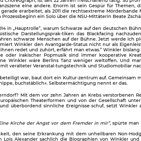
d Choreograph, ist seit 22 Jahren freischaffend tätig. So pro
 Tanzszene eine andere. Enorm ist sein Gespür für Themen,
 gerade erarbeitet, als 2011 die rechtsextreme Mörderbande N
um Prozessbeginn ein Solo über die NSU-Mittäterin Beate Zsch
14 in „Hauptrolle”, warum Schwarze auf den deutschen Bühne
istische Darstellungsprak-tiken das Blackfacing nachzuden
Jahren schwarze Menschen auf der Bühne. Jetzt werde ich plöt
miert Winkler den Avantgarde-Status nicht nur als Eigenlei
 ihnen redet und zuhört, erfährt man etwas.” Winkler bislang
e oder irakischer Popmusik sind immer kooperative Kreat
ne Winkler wäre Berlins Tanz weniger weltoffen. Und man
 mit veralteter Veranstal-tungstechnik und Studiomobiliar na
eteiligt war, baut dort ein Kultur-zentrum auf. Gemeinsam 
hippe, buchstäblich«. Selbstermächtigung nennt er das.
perndorf? Mit dem vor zehn Jahren an Krebs verstorbenen Re
ropäischen Theaterformen und von der Gesellschaft unterb
 und überbordend sinnliche Ereignisse schuf, setzt Winkler
Eine Kirche der Angst vor dem Fremder in mir”
, spürte man 
hkeit, den seine Erkrankung mit dem unheilbaren Non-Hod
in Lois Alexander sachlich die Biographien von Winkler und 