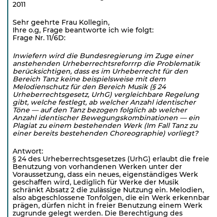
2011
Sehr geehrte Frau Kollegin,
Ihre o.g, Frage beantworte ich wie folgt:
Frage Nr. 11/6D:
Inwiefern wird die Bundesregierung im Zuge einer
anstehenden Urheberrechtsreforrrp die Problematik
berücksichtigen, dass es im Urheberrecht für den
Bereich Tanz keine beispielsweise mit dem
Melodienschutz für den Bereich Musik (§ 24
Urheberrechtsgesetz, UrhG) vergleichbare Regelung
gibt, welche festlegt, ab welcher Anzahl identischer
Töne — auf den Tanz bezogen folglich ab welcher
Anzahl identischer Bewegungskombinationen — ein
Plagiat zu einem bestehenden Werk (Im Fall Tanz zu
einer bereits bestehenden Choreographie) vorliegt?
Antwort:
§ 24 des Urheberrechtsgesetzes (UrhG) erlaubt die freie
Benutzung von vorhandenen Werken unter der
Voraussetzung, dass ein neues, eigenständiges Werk
geschaffen wird, Lediglich für Werke der Musik
schränkt Absatz 2 die zulässige Nutzung ein. Melodien,
also abgeschlossene Tonfolgen, die ein Werk erkennbar
prägen, dürfen nicht in freier Benutzung einem Werk
zugrunde gelegt werden. Die Berechtigung des