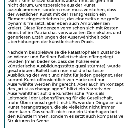
Damit kein Missverständnis aufkommt, es geht mir
nicht darum, Grenzbereiche aus der Kunst
auszuklammern, sondern man muss verstehen, dass
der westlichen Kunst mit der Transgression ein
Element eingeschrieben ist, das einerseits eine große
Dynamik freisetzt, aber eben auch Ambivalenzen
kreiert. Diese Tendenzen vermischen sich mit Resten
eines tief im Patriarchat verwurzelten Geniekultes und
generieren Erzählungen der Auserwähltheit oder
Überhöhungen der künstlerischen Praxis.
Nachdem beispielsweise die katastrophalen Zustände
an Wiener und Berliner Ballettschulen offengelegt
wurden (man bedenke, dass die Polizei eine
künstlerische Ausbildungsstätte quasi stürmte), wurde
geschrieben: Ballett sein nun mal die härteste
Ausbildung der Welt und nicht für jeden geeignet. Hier
kommt Kunst offensichtlich von Härte und nur
Auserwählte werden ihr gerecht. Aber auch im Konzept
des „artist as change agent” blitzt ein Narrativ der
Auserwähltheit auf: die künstlerische Praxis als
Leitmodell der Lebensführung für die Gesellschaft,
mehr Übermensch geht nicht. Es werden Dinge an die
Kunst herangetragen, die sie vielleicht nicht immer
lösen kann. Das schafft nicht nur ein Unbehagen bei
den Künstler*innen, sondern es setzt auch komparative
Strukturen in Szene.