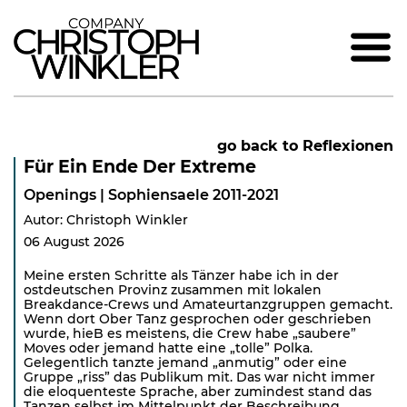
go back to Reflexionen
Für Ein Ende Der Extreme
Openings | Sophiensaele 2011-2021
Autor: Christoph Winkler
06 August 2026
Meine ersten Schritte als Tänzer habe ich in der
ostdeutschen Provinz zusammen mit lokalen
Breakdance-Crews und Amateurtanzgruppen gemacht.
Wenn dort Ober Tanz gesprochen oder geschrieben
wurde, hieB es meistens, die Crew habe „saubere”
Moves oder jemand hatte eine „tolle” Polka.
Gelegentlich tanzte jemand „anmutig” oder eine
Gruppe „riss” das Publikum mit. Das war nicht immer
die eloquenteste Sprache, aber zumindest stand das
Tanzen selbst im Mittelpunkt der Beschreibung.