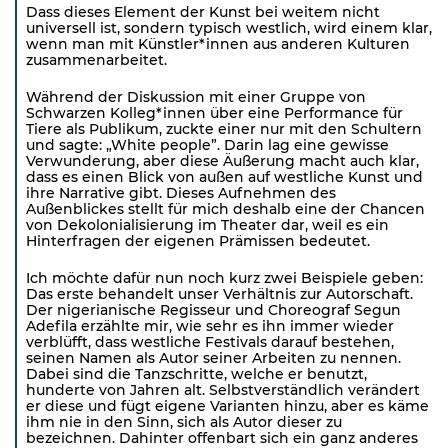
Dass dieses Element der Kunst bei weitem nicht
universell ist, sondern typisch westlich, wird einem klar,
wenn man mit Künstler*innen aus anderen Kulturen
zusammenarbeitet.
Während der Diskussion mit einer Gruppe von
Schwarzen Kolleg*innen über eine Performance für
Tiere als Publikum, zuckte einer nur mit den Schultern
und sagte: „White people”. Darin lag eine gewisse
Verwunderung, aber diese Äußerung macht auch klar,
dass es einen Blick von außen auf westliche Kunst und
ihre Narrative gibt. Dieses Aufnehmen des
Außenblickes stellt für mich deshalb eine der Chancen
von Dekolonialisierung im Theater dar, weil es ein
Hinterfragen der eigenen Prämissen bedeutet.
Ich möchte dafür nun noch kurz zwei Beispiele geben:
Das erste behandelt unser Verhältnis zur Autorschaft.
Der nigerianische Regisseur und Choreograf Segun
Adefila erzählte mir, wie sehr es ihn immer wieder
verblüfft, dass westliche Festivals darauf bestehen,
seinen Namen als Autor seiner Arbeiten zu nennen.
Dabei sind die Tanzschritte, welche er benutzt,
hunderte von Jahren alt. Selbstverständlich verändert
er diese und fügt eigene Varianten hinzu, aber es käme
ihm nie in den Sinn, sich als Autor dieser zu
bezeichnen. Dahinter offenbart sich ein ganz anderes