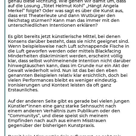
genau diese Richtung. Wie gehen wir damit um, dass
auf die Losung „Tötet Helmut Kohl” „Hängt Angela
Merkel” folgte? Oder was sagt es über die Kunst aus,
dass erst Theaterleute und dann Wutbürger den
Reichstag stürmen? Kann man das immer mit den
unterschiedlichen Intentionen erklären?
Es gibt bereits jetzt künstlerische Mittel, bei denen
Konsens darüber besteht, dass sie nicht geeignet sind.
Wenn beispielsweise nach Luft schnappende Fische in
die Luft geworfen werden oder mittels Blackfacing
Minderheiten diskriminiert werden, erscheint völlig
klar, dass selbst wohlmeinende Intention nicht darüber
hinwegtäuschen kann, dass im Grunde nur ein Akt der
Gewalt wiederholt wird. Nun ist das bei den eben
genannten Beispielen relativ klar ersichtlich, doch bei
vielen Performances bleibt es weniger eindeutig.
Ironisierungen und Kontext leisten da oft ganz
Erstaunliches.
Auf der anderen Seite gibt es gerade bei vielen jungen
Künstler*innen eine ganz starke Sehnsucht nach
einem anderen Verhältnis zum Publikum oder den
“Communitys”, und diese speist sich meinem
Empfinden nach auch aus einem Misstrauen
gegenüber der bisherigen Kunstpraxis.