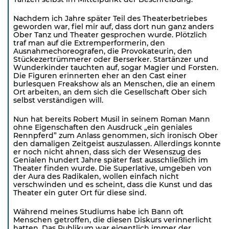
Nachdem ich Jahre später Teil des Theaterbetriebes
geworden war, fiel mir auf, dass dort nun ganz anders
Ober Tanz und Theater gesprochen wurde. Plötzlich
traf man auf die Extremperformerin, den
Ausnahmechoreografen, die Provokateurin, den
Stückezertrümmerer oder Berserker. Startänzer und
Wunderkinder tauchten auf, sogar Magier und Forsten.
Die Figuren erinnerten eher an den Cast einer
burlesquen Freakshow als an Menschen, die an einem
Ort arbeiten, an dem sich die Gesellschaft Ober sich
selbst verständigen will.
Nun hat bereits Robert Musil in seinem Roman Mann
ohne Eigenschaften den Ausdruck „ein geniales
Rennpferd” zum Anlass genommen, sich ironisch Ober
den damaligen Zeitgeist auszulassen. Allerdings konnte
er noch nicht ahnen, dass sich der Wesenszug des
Genialen hundert Jahre später fast ausschließlich im
Theater finden wurde. Die Superlative, umgeben von
der Aura des Radikalen, wollen einfach nicht
verschwinden und es scheint, dass die Kunst und das
Theater ein guter Ort für diese sind.
Während meines Studiums habe ich Bann oft
Menschen getroffen, die diesen Diskurs verinnerlicht
hatten. Das Publikum war eigentlich immer der