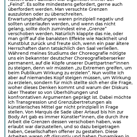
„Feind”. Es sollte mindestens gefordert, gerne auch
überfordert werden. Man versuchte Grenzen
auszuloten oder zu überschreiten.
Erwartungshaltungen waren prinzipiell negativ und
sollten unterlaufen werden, und wenn das nicht
gelang, sollte doch zumindest eine „Grenze”
verschoben werden. Natürlich klappte das nie, oder
man griff auf die banalsten Effekte wie Nacktheit und
Kunstblut zurück und freute sich, wenn ein paar ältere
Herrschaften dann tatsächlich den Saal verließen.
Während meines Studiums der Choreografie nötigte
uns ein bekannter deutscher Choreografieberserker
permanent, auf die Köpfe unserer Duettpartner*innen
zu steigen, denn wir müssten „zu Extremen greifen, um
beim Publikum Wirkung zu erzielen”. Nun wollte ich
aber auf niemandes Kopf steigen müssen, um Wirkung
zu erzielen, sondern für mich stellte sich eher die Frage,
woher dieses Denken kommt und warum der Diskurs
über Theater so von Überhöhungen und
konfrontativen Argumenten geprägt ist. Dabei möchte
ich Transgression und Grenzübertretungen als
künstlerisches Mittel gar nicht prinzipiell in Frage
stellen. Von Marquis de Sade über Artaud bis hin zur
Body Art gab es immer Künstler*innen, die durch ihre
Arbeit die Grenzen dessen verschoben haben, was
erlaubt war darzustellen, und so dazu beigetragen
haben, Gesellschaften offener zu gestalten. Diese
Arbeiten waren oft disruptiv und haben Dynamiken in