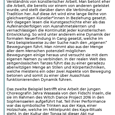
Verständnis von künstlerischer Arbeit. Man betont eher
die Arbeit, die bereits vor einem von anderen geleistet
wurde, und stellt darüber dann die Verbindung zur
Tradition her. Auf diese Art wird eine lange Reihe von
gleichwertigen Künstler*innen in Beziehung gesetzt.
Wir dagegen lesen die Kunstgeschichte eher als das
Aufeinanderfolgen von Ausnahmetalenten und
vernachlässigen die Kontinuität jeder künstlerischen
Entwicklung. So wird unter anderem eine Dynamik der
formalen Neuerfindung in Gang gesetzt, welche im
Tanz beispielsweise zu der Suche nach den „eigenen”
Bewegungen führt. Man nimmt also aus der Menge
aller dem Menschen potenziell möglichen
Bewegungen einige heraus und versucht sie mit dem
eigenen Namen zu verbinden. In der realen Welt des
zeitgenössischen Tanzes führt das zu einer geradezu
aberwitzigen Menge an Stilen und Körpertechniken,
welche meistens ein oder zwei Aspekte von Bewegung
betonen und somit zu einer über Ausschluss
funktionierenden Dynamik führen.
Das zweite Beispiel betrifft eine Arbeit der jungen
Choreografin Jahra Wasasala von den Fidschi Inseln, die
sie im Rahmen des Witch Dance Project 2016 in den
Sophiensaelen aufgeführt hat. Teil ihrer Performance
war das symbolische Trinken aus der Kaya, einer
Holzschale, welche im Mittelpunkt des Kaya-Rituals
steht. In der Kultur der Tonga ist dieser Akt nur