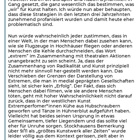
Gang gesetzt, die ganz wesentlich das bestimmen, was
„wir” für Kunst halten. Ich würde nun aber behaupten,
dass diese Strategien in den letzten drei Jahrzehnten
zunehmend profanisiert wurden und damit heute eher
problematisch sind.
Nun würde wahrscheinlich jeder zustimmen, dass in
einer Welt, in der man Menschen dabei zusehen kann,
wie sie Flugzeuge in Hochhäuser fliegen oder anderen
Menschen die Kehle durchschneiden, das Wort
„extrem” im Zusammenhang mit theatralen Aktionen
unangebracht zu sein scheint. Ja, dass der
Zusammenhang von Radikalität und Kunst prinzipiell
nicht mehr sinnvoll her-gestellt werden kann. Das
Verschieben der Grenzen der Darstellung von
Extremen, die man in medial geprägten Gesellschaften
sieht, ist sicher kein „Erfolg”. Der Fakt, dass sich
Menschen dabei filmen, wie sie andere Menschen
töten, geht mit hoher Wahrscheinlichkeit nicht darauf
zurück, dass in der westlichen Kunst
Extremperfomer*innen Kühe aus Hubschraubern
geworfen und Tänze in Hühnerblut aufgeführt haben.
Vielleicht hat beides seinen Ursprung in etwas
Gemeinsamem, tiefer Liegendem und das sollte viel
eher für Unruhe sorgen. Stockhausens Bemerkung
über 9/11 als „größtes Kunstwerk aller Zeiten” wurde
leider völlig aus dem Kontext gerissen, zielt aber in