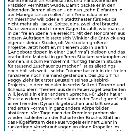
Ballettmeister an Arbeitsethos und handwerklicher
Präzision vermittelt wurde. Damit packte er in den
folgenden Jahren alles an – ob nun „zehn Elefanten in
der Manege tanzen sollen”, ein Ferienclub eine
Animiershow will oder ein Stadttheater fürs Musical
nicht mehr als Hacke. Spitze, eins, zwei, drei braucht.
Dafür werden noch immer Gagen bezahlt, wie man sie
in der freien Szene nie erreicht. Mit den Honoraren aus
diesen Aufträgen leistete sich Winkler die Entwicklung
eigener kleiner Stücke, oft Vorstudien größerer
Projekte. Jetzt hofft er, mit einem Job in Berlin
(„Angebote tippen in einer Baufirma”) bleiben und das
erarbeitete Material in größeren Stücken verknüpfen zu
können. Bis zum Fernziel mit “fünfzig Tänzern Stücke
für tausend Zuschauer zu machen” ist es allerdings
noch höllisch weit – solche Träume hat mir in der freien
Tanzszene noch niemand gestanden. Das „Solo 1″ für
Peggy Ziehr ist erster Baustein seines „Firebird-
Projects-, in dem Winkler in sechs Soli mit Tänzern und
Schauspielern Themen aus dem Feuervogel bearbeiten
will, jeweils in einer anderen Sprache. Für Ziehr hat er
Zitate aus dem „klassischen Kanon der Tanzfiguren” mit
einer fremden Dynamik gebrochen und läßt sie aus
tradierten Formen in ganz andere Körperbilder
abstürzen. Vier Tage nach der Premiere proben sie
wieder, schleifen an der Schärfe der Brüche. Statt an
das Flügelflattern des Feuervogels erinnert Ziehr in
ruckartigen Verschraubungen an einen Propeller im