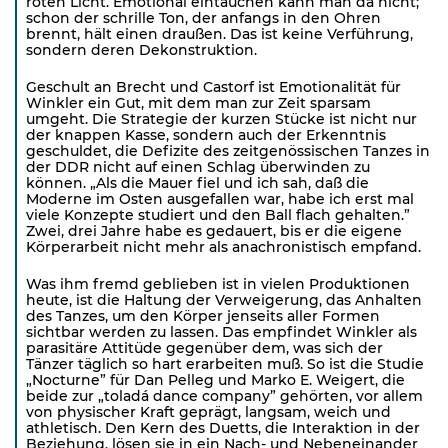
roten Licht. Emotional eintauchen kann man da nicht;
schon der schrille Ton, der anfangs in den Ohren
brennt, hält einen draußen. Das ist keine Verführung,
sondern deren Dekonstruktion.
Geschult an Brecht und Castorf ist Emotionalität für
Winkler ein Gut, mit dem man zur Zeit sparsam
umgeht. Die Strategie der kurzen Stücke ist nicht nur
der knappen Kasse, sondern auch der Erkenntnis
geschuldet, die Defizite des zeitgenössischen Tanzes in
der DDR nicht auf einen Schlag überwinden zu
können. „Als die Mauer fiel und ich sah, daß die
Moderne im Osten ausgefallen war, habe ich erst mal
viele Konzepte studiert und den Ball flach gehalten.”
Zwei, drei Jahre habe es gedauert, bis er die eigene
Körperarbeit nicht mehr als anachronistisch empfand.
Was ihm fremd geblieben ist in vielen Produktionen
heute, ist die Haltung der Verweigerung, das Anhalten
des Tanzes, um den Körper jenseits aller Formen
sichtbar werden zu lassen. Das empfindet Winkler als
parasitäre Attitüde gegenüber dem, was sich der
Tänzer täglich so hart erarbeiten muß. So ist die Studie
„Nocturne” für Dan Pelleg und Marko E. Weigert, die
beide zur „toladá dance company” gehörten, vor allem
von physischer Kraft geprägt, langsam, weich und
athletisch. Den Kern des Duetts, die Interaktion in der
Beziehung, lösen sie in ein Nach- und Nebeneinander