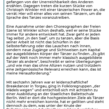
gefangen von der Unerreichbarkeit des Anderen
erzählen. Dagegen treten die kurzen Stücke von
Christoph Winkler mit einer tänzerischen Power an, die
verrät: Hier will einer alles von seinen Tänzern, um die
Sprache des Tanzes voranzutreiben.
Eine Ausnahme unter den Choreographen der freien
Szene ist Winkler schon deshalb, weil er seine Stücke
immer für andere entwickelt hat. Zwar geht er jeden
Tag selbst „in den Saal”, um zu tanzen, aber die Basis
seiner Arbeit ist nicht das Schürfen in der
Selbsterfahrung oder das Lauschen nach innen,
sondern neue Zugänge und Sichtweisen zum Kapital
der ausgebildeten Körper der Tänzer zu finden. „Es gibt
auf der Welt noch immer mehr klassisch ausgebildete
Tänzer als andere”, beschreibt er seine Überlegungen
„und wie man das ohne Allüren nutzen und trotzdem
eine zeitgenössische Relevanz erreichen kann, das ist
meine Herausforderung.”
Mit sechzehn Jahren war er leidenschaftlichef
Breakdancer in Torgau, ging in Folkloregruppen „der
Mädels wegen” und entschloß sich mit achtzehn zu
einer Ausbildung an der Staatlichen Ballettschule
Berlin. Weil er dort die hochgesteckten Ziele als Tänzer
nicht mehr erreichen konnte, hat er gelitten und steht
dennoch zu dem, was unter der Knute der