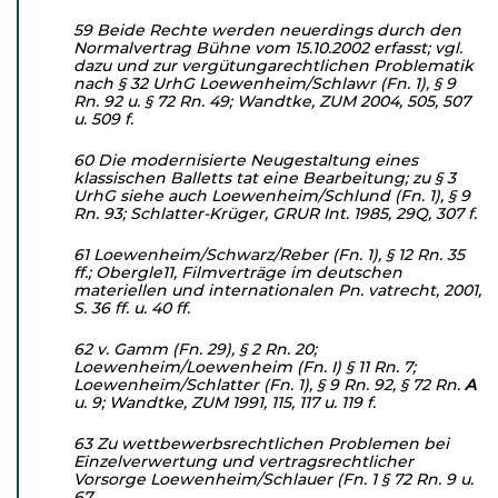
59 Beide Rechte werden neuerdings durch den
Normalvertrag Bühne vom 15.10.2002 erfasst; vgl.
dazu und zur vergütungarechtlichen Problematik
nach § 32 UrhG Loewenheim/Schlawr (Fn. 1), § 9
Rn. 92 u. § 72 Rn. 49; Wandtke, ZUM 2004, 505, 507
u. 509 f.
60 Die modernisierte Neugestaltung eines
klassischen Balletts tat eine Bearbeitung; zu § 3
UrhG siehe auch Loewenheim/Schlund (Fn. 1), § 9
Rn. 93; Schlatter-Krüger, GRUR Int. 1985, 29Q, 307 f.
61 Loewenheim/Schwarz/Reber (Fn. 1), § 12 Rn. 35
ff.; Obergle11, Filmverträge im deutschen
materiellen und internationalen Pn. vatrecht, 2001,
S. 36 ff. u. 40 ff.
62 v. Gamm (Fn. 29), § 2 Rn. 20;
Loewenheim/Loewenheim (Fn. I) § 11 Rn. 7;
Loewenheim/Schlatter (Fn. 1), § 9 Rn. 92, § 72 Rn.
A
u. 9; Wandtke, ZUM 1991, 115, 117 u. 119 f.
63 Zu wettbewerbsrechtlichen Problemen bei
Einzelverwertung und vertragsrechtlicher
Vorsorge Loewenheim/Schlauer (Fn. 1 § 72 Rn. 9 u.
67.