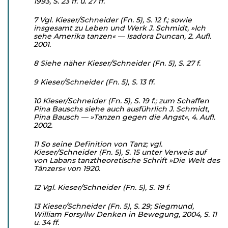
1993, S. 23 ff. u. 27 ff.
7 Vgl. Kieser/Schneider (Fn. 5), S. 12 f.; sowie
insgesamt zu Leben und Werk J. Schmidt, »Ich
sehe Amerika tanzen« — Isa­dora Duncan, 2. Aufl.
2001.
8 Siehe näher Kieser/Schneider (Fn. 5), S. 27 f.
9 Kieser/Schneider (Fn. 5), S. 13 ff.
10 Kieser/Schneider (Fn. 5), S. 19 f.; zum Schaffen
Pina Bauschs siehe auch ausführlich J. Schmidt,
Pina Bausch — »Tanzen gegen die Angst«, 4. Aufl.
2002.
11 So seine Definition von Tanz; vgl.
Kieser/Schneider (Fn. 5), S. 15 unter Verweis auf
von Labans tanztheoretische Schrift »Die Welt des
Tänzers« von 1920.
12 Vgl. Kieser/Schneider (Fn. 5), S. 19 f.
13 Kieser/Schneider (Fn. 5), S. 29; Siegmund,
William Forsyllw Denken in Bewegung, 2004, S. 11
u. 34 ff.