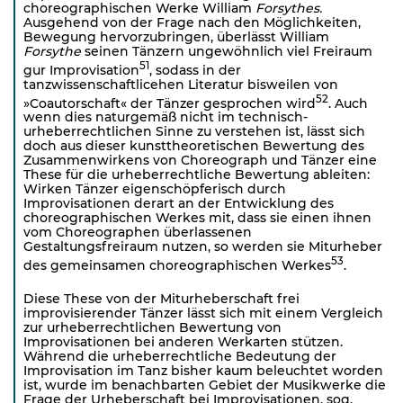
choreographischen Werke William
Forsythes.
Ausgehend von der Frage nach den Möglichkeiten,
Bewegung hervorzubringen, überlässt William
Forsythe
seinen Tänzern ungewöhnlich viel Freiraum
51
gur Improvisation
, sodass in der
tanzwissenschaftlicehen Literatur bisweilen von
52
»Coautorschaft« der Tänzer gesprochen wird
. Auch
wenn dies naturgemäß nicht im technisch-
urheberrechtlichen Sinne zu verstehen ist, lässt sich
doch aus dieser kunsttheoretischen Bewertung des
Zusammenwirkens von Choreograph und Tänzer eine
These für die urheberrechtliche Bewertung ableiten:
Wirken Tänzer eigenschöpferisch durch
Improvisationen derart an der Entwicklung des
choreographischen Werkes mit, dass sie einen ihnen
vom Choreographen überlassenen
Gestaltungsfreiraum nutzen, so werden sie Miturheber
53
des gemeinsamen choreographischen Werkes
.
Diese These von der Miturheberschaft frei
improvisierender Tänzer lässt sich mit einem Vergleich
zur urhe­berrechtlichen Bewertung von
Improvisationen bei anderen Werkarten stützen.
Während die urheberrechtliche Bedeutung der
Improvisation im Tanz bisher kaum beleuchtet worden
ist, wurde im benachbarten Gebiet der Musikwerke die
Frage der Urheberschaft bei Improvisationen, sog.