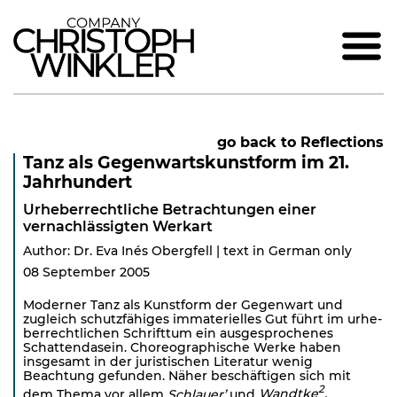
go back to Reflections
Tanz als Gegenwartskunstform im 21.
Jahrhundert
Urheberrechtliche Betrachtungen einer
vernachlässigten Werkart
Author: Dr. Eva Inés Obergfell | text in German only
08 September 2005
Moderner Tanz als Kunstform der Gegenwart und
zugleich schutzfähiges immaterielles Gut führt im urhe­
berrechtlichen Schrifttum ein ausgesprochenes
Schattendasein. Choreographische Werke haben
insgesamt in der juristischen Literatur wenig
Beachtung gefunden. Näher beschäftigen sich mit
2
dem Thema vor allem
Schlauer’
und
Wandtke
.