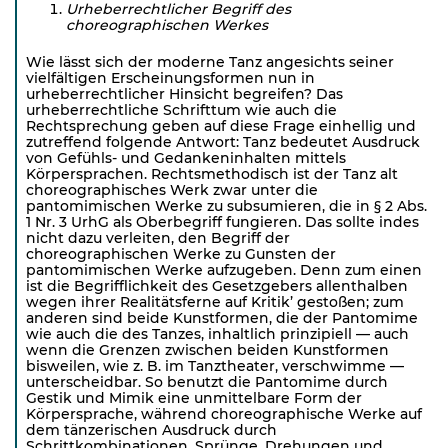
Urheberrechtlicher Begriff des
choreographischen
Werkes
Wie lässt sich der moderne Tanz angesichts seiner
vielfältigen Erscheinungsformen nun in
urheberrechtlicher Hinsicht begreifen? Das
urheberrechtliche Schrifttum wie auch die
Rechtsprechung geben auf diese Frage einhellig und
zutreffend folgende Antwort: Tanz bedeutet Ausdruck
von Gefühls- und Gedankeninhalten mittels
Körpersprachen. Rechtsmethodisch ist der Tanz alt
choreographisches Werk zwar unter die
pantomimischen Werke zu subsumieren, die in § 2 Abs.
1 Nr. 3 UrhG als Oberbegriff fungieren. Das sollte indes
nicht dazu verleiten, den Begriff der
choreographischen Werke zu Gunsten der
pantomimischen Werke aufzugeben. Denn zum einen
ist die Begrifflichkeit des Gesetzgebers allenthalben
wegen ihrer Realitätsferne auf Kritik’ gestoßen; zum
anderen sind beide Kunstformen, die der Pantomime
wie auch die des Tanzes, inhaltlich prinzipiell — auch
wenn die Grenzen zwischen beiden Kunstformen
bisweilen, wie z. B. im Tanztheater, verschwimme —
unterscheidbar. So benutzt die Pantomime durch
Gestik und Mimik eine unmittelbare Form der
Körpersprache, während choreographische Werke auf
dem tänzerischen Ausdruck durch
Schrittkombinationen, Sprünge, Drehungen und