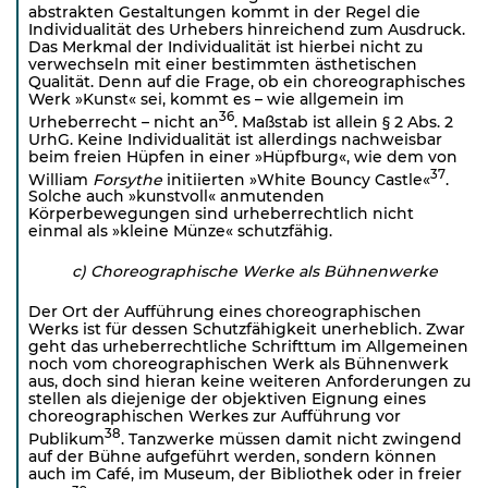
abstrakten Gestaltungen kommt in der Regel die
Individualität des Urhebers hinreichend zum Ausdruck.
Das Merkmal der Individualität ist hierbei nicht zu
verwechseln mit einer bestimmten ästhetischen
Qualität. Denn auf die Frage, ob ein choreographisches
Werk »Kunst« sei, kommt es – wie allgemein im
36
Urheberrecht – nicht an
. Maßstab ist allein § 2 Abs. 2
UrhG. Keine Individualität ist allerdings nachweisbar
beim freien Hüpfen in einer »Hüpfburg«, wie dem von
37
William
Forsythe
initiierten »White Bouncy Castle«
.
Solche auch »kunstvoll« anmutenden
Körperbewegungen sind urheberrechtlich nicht
einmal als »kleine Münze« schutzfähig.
c) Choreographische Werke als Bühnenwerke
Der Ort der Aufführung eines choreographischen
Werks ist für dessen Schutzfähigkeit unerheblich. Zwar
geht das urheberrechtliche Schrifttum im Allgemeinen
noch vom choreographischen Werk als Bühnenwerk
aus, doch sind hieran keine weiteren Anforderungen zu
stellen als diejenige der objektiven Eignung eines
choreo­graphischen Werkes zur Aufführung vor
38
Publikum
. Tanzwerke müssen damit nicht zwingend
auf der Bühne aufgeführt werden, sondern können
auch im Café, im Museum, der Bibliothek oder in freier