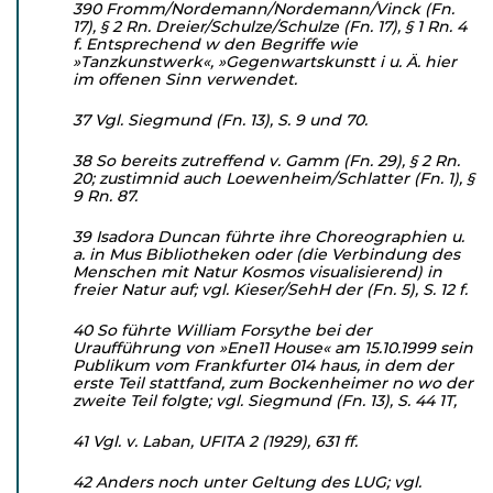
390 Fromm/Nordemann/Nordemann/Vinck (Fn.
17), § 2 Rn. Dreier/Schulze/Schulze (Fn. 17), § 1 Rn. 4
f. Entsprechend w den Begriffe wie
»Tanzkunstwerk«, »Gegenwartskunstt i u. Ä. hier
im offenen Sinn verwendet.
37 Vgl. Siegmund (Fn. 13), S. 9 und 70.
38 So bereits zutreffend v. Gamm (Fn. 29), § 2 Rn.
20; zustimnid auch Loewenheim/Schlatter (Fn. 1), §
9 Rn. 87.
39 Isadora Duncan führte ihre Choreographien u.
a. in Mus Bibliotheken oder (die Verbindung des
Menschen mit Natur Kosmos visualisierend) in
freier Natur auf; vgl. Kieser/SehH der (Fn. 5), S. 12 f.
40 So führte William Forsythe bei der
Uraufführung von »Ene11 House« am 15.10.1999 sein
Publikum vom Frankfurter 014 haus, in dem der
erste Teil stattfand, zum Bockenheimer no wo der
zweite Teil folgte; vgl. Siegmund (Fn. 13), S. 44 1T,
41 Vgl. v. Laban, UFITA 2 (1929), 631 ff.
42 Anders noch unter Geltung des LUG; vgl.