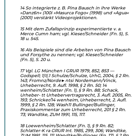
14 So integrierte z. B. Pina Bausch in ihre Werke
»Danz6n« (100i »Masurca Fogo« (1998) und »Agua«
(2001) verstärkt Videoprojektionen.
15 Mit dem Zufallsprinzip experimentierte v. a.
Merce Cumn ham; vgl. Kieser/Schneider (Fn. 5), S.
18 u. 545.
16 Als Beispiele sind die Arbeiten von Pina Bausch
und Forsythe zu nennen; vgl. Kieser/Schneider
(Fn. 5), S. 20 u.
17 Vgl. LG München I GRUR 1979, 852, 853 —
Godspell; 1)1(.1 Schulze/Schulze, UrhG, 2004, § 2 Rn.
143; Fromnz/Norde►ntsi Nordemann/Vinck,
Urheberrecht, 9. Aufl. 1998, § 2 Rn. 50; 14
wenheim/Schlatter (Fn. 1), § 9 Rn. 88; Schack,
Urheber- tt Urhebervertragsrecht, 3. Aufl. 2005, Rn.
193; Schricker/14 wenheim, Urheberrecht, 2. Aufl.
1999, § 2 Rn. 128; Wash11 Bullinger/Bullinger,
Praxiskommentar zum Urheberrecht, 201 § 2 Rn.
73; Wandtke, ZUM 1991, 115, 117.
18 Loewenheim/Schlatter (Fn. 1), § 9 Rn. 82;
Schlatter-K ra GRUR Int. 1985, 299, 306; Wandtke,
ZUM 1991, 115, 111 Wandtke/Bullinger (Fn. 17), § 2 Rn.