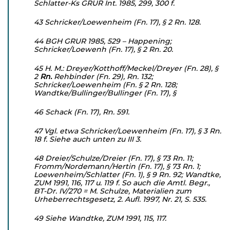
Schlatter-Ks GRUR Int. 1985, 299, 300 f.
43 Schricker/Loewenheim (Fn. 17), § 2 Rn. 128.
44 BGH GRUR 1985, 529 – Happening;
Schricker/Loewenh (Fn. 17), § 2 Rn. 20.
45 H. M.: Dreyer/Kotthoff/Meckel/Dreyer (Fn. 28), §
2
Rn.
Rehbinder (Fn. 29), Rn. 132;
Schricker/Loewenheim (Fn. § 2 Rn. 128;
Wandtke/Bullinger/Bullinger (Fn. 17), §
46 Schack (Fn. 17), Rn. 591.
47 Vgl. etwa Schricker/Loewenheim (Fn. 17), § 3 Rn.
18 f. Siehe auch unten zu III 3.
48 Dreier/Schulze/Dreier (Fn. 17), § 73 Rn. 11;
Fromm/Norde­mann/Hertin (Fn. 17), § 73 Rn. 1;
Loewenheim/Schlatter (Fn. 1), § 9 Rn. 92; Wandtke,
ZUM 1991, 116, 117 u. 119 f. So auch die Amtl. Begr.,
BT-Dr. IV/270 = M. Schulze, Materialien zum
Urheberrechtsgesetz, 2. Aufl. 1997, Nr. 21, S. 535.
49 Siehe Wandtke, ZUM 1991, 115, 117.