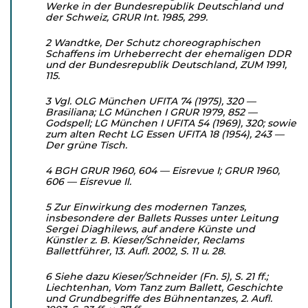
Werke in der Bundesrepublik Deutschland und
der Schweiz, GRUR Int. 1985, 299.
2 Wandtke, Der Schutz choreographischen
Schaffens im Urheber­recht der ehemaligen DDR
und der Bundesrepublik Deutsch­land, ZUM 1991,
115.
3 Vgl. OLG München UFITA 74 (1975), 320 —
Brasiliana; LG München I GRUR 1979, 852 —
Godspell; LG München I UFITA 54 (1969), 320; sowie
zum alten Recht LG Essen UFITA 18 (1954), 243 —
Der grüne Tisch.
4 BGH GRUR 1960, 604 — Eisrevue I; GRUR 1960,
606 — Eisre­vue Il.
5 Zur Einwirkung des modernen Tanzes,
insbesondere der Ballets Russes unter Leitung
Sergei Diaghilews, auf andere Künste und
Künstler z. B. Kieser/Schneider, Reclams
Ballettführer, 13. Aufl. 2002, S. 11 u. 28.
6 Siehe dazu Kieser/Schneider (Fn. 5), S. 21 ff.;
Liechtenhan, Vom Tanz zum Ballett, Geschichte
und Grundbegriffe des Bühnen­tanzes, 2. Aufl.