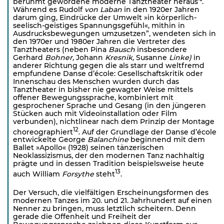
berühmt gewordene moderne Tanztheater heraus’°.
Während es Rudolf
von
Laban
in den 1920er Jahren
darum ging, Eindrücke der Umwelt »in körperlich-
seelisch-geistiges Spannungsgefühl«, mithin in
Ausdrucksbewegungen umzusetzen”, wendeten sich in
den 1970er und 1980er Jahren die Vertreter des
Tanztheaters (neben Pina
Bausch
insbesondere
Gerhard
Bohner,
Johann
Kresnik,
Susanne
Linke)
in
anderer Richtung gegen die als starr und weltfremd
empfundene Danse d’école: Gesellschaftskritik oder
Innenschau des Menschen wurden durch das
Tanztheater in bisher nie gewagter Weise mittels
offener Bewegungssprache, kombiniert mit
gesprochener Sprache und Gesang (in den jüngeren
Stücken auch mit Videoinstallation oder Film
verbunden), nichtlinear nach dem Prinzip der Montage
12
choreographiert
. Auf der Grundlage der Danse d’école
entwickelte George
Balanchine
beginnend mit dem
Ballet »Apollo« (1928) seinen tänzerischen
Neoklassizismus, der den modernen Tanz nachhaltig
prägte und in dessen Tradition beispielsweise heute
13
auch William
Forsythe
steht
.
Der Versuch, die vielfältigen Erscheinungsformen des
modernen Tanzes im 20. und 21. Jahrhundert auf einen
Nenner zu bringen, muss letztlich scheitern. Denn
gerade die Offenheit und Freiheit der