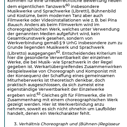
kommen für eine urheberrechtliche Bewertung neben
60
dem eigentli­chen Tanzwerk
insbesondere
Musikwerke und Sprachwerke (Libretti), Bühnenbild
und Kostüme, beim modernen Tanz aber auch
Filmwerke oder Videoinstallationen wie z. B. bei Pina
Bausch.
Anders als beim Filmwerkm wird im
choreographischen Werk, welches unter Verwendung
der genannten Medien aufgeführt wird, kein
Gesamtkunstwerk gesehen, sondern von
Werkverbindung gemäß § 9 UrhG insbesondere zum zu
Grunde liegenden Musikwerk und Sprachwerk
62
(Libretto) ausgegangen
. Entscheidendes Kriterium ist
hier die gesonderte Verwertbarkeit der einzelnen
Werke, die bei Musik- wie Sprachwerk in der Regel
gegeben ist. Werkartübergreifendes Zusammenwirken
beispielsweise von Choreograph und Komponist mit
der Konsequenz der Schaffung eines gemeinsamen
Miturheberwerks ist theoretisch denkbar, doch
praktisch ausgeschlossen, da sich zumeist eine
eigenständige Verwertbarkeit der Einzelwerke
63
ergeben wird.
Gleiches gilt für Filmwerke, die im
Zusammenhang mit einem choreographischen Werk
gezeigt werden. Hier ist Werkverbindung anzu
nehmen, soweit es sich nicht ohnehin um Laufbilder
handelt, denen ein Werkcharakter fehlt.
Verhältnis Choreograph und (Bühnen-)Regisseur