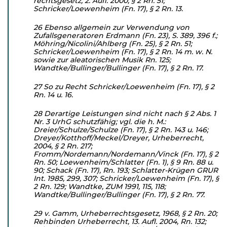
rechtsgesetz, 2. Aufl. 2000, § 2 Rn. 51;
Schricker/Loewenheim (Fn. 17), § 2 Rn. 13.
26 Ebenso allgemein zur Verwendung von
Zufallsgeneratoren Erd­mann (Fn. 23), S. 389, 396 f.;
Möhring/Nicolini/Ahlberg (Fn. 25), § 2 Rn. 51;
Schricker/Loewenheim (Fn. 17), § 2 Rn. 14 m. w. N.
sowie zur aleatorischen Musik Rn. 125;
Wandtke/Bul­linger/Bullinger (Fn. 17), § 2 Rn. 17.
27 So zu Recht Schricker/Loewenheim (Fn. 17), § 2
Rn. 14 u. 16.
28 Derartige Leistungen sind nicht nach § 2 Abs. 1
Nr. 3 UrhG schutzfähig; vgl. die h. M.:
Dreier/Schulze/Schulze (Fn. 17), § 2 Rn. 143 u. 146;
Dreyer/Kotthoff/Meckel/Dreyer, Urheberrecht,
2004, § 2 Rn. 217;
Fromm/Nordemann/Nordemann/Vinck (Fn. 17), § 2
Rn. 50; Loewenheim/Schlatter (Fn. 1), § 9 Rn. 88 u.
90; Schack (Fn. 17), Rn. 193; Schlatter-Krügen GRUR
Int. 1985, 299, 307; Schricker/Loewenheim (Fn. 17), §
2 Rn. 129; Wandtke, ZUM 1991, 115, 118;
Wandtke/Bullinger/Bullinger (Fn. 17), § 2 Rn. 77.
29 v. Gamm, Urheberrechtsgesetz, 1968, § 2 Rn. 20;
Rehbinden Urheberrecht, 13. Aufl. 2004, Rn. 132;