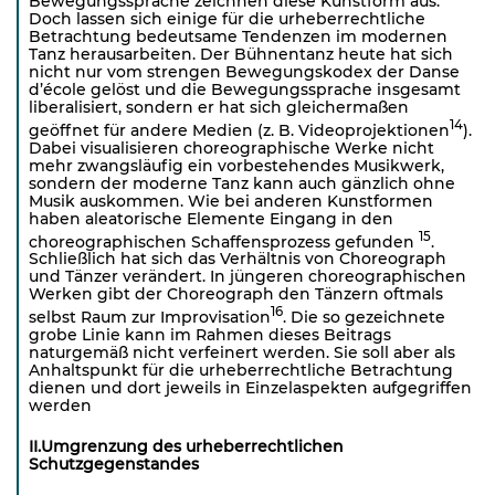
Bewegungssprache zeichnen diese Kunstform aus.
Doch lassen sich einige für die urheberrechtliche
Betrachtung bedeutsame Tendenzen im modernen
Tanz herausarbeiten. Der Bühnentanz heute hat sich
nicht nur vom strengen Bewegungskodex der Danse
d’école gelöst und die Bewegungssprache insgesamt
liberalisiert, sondern er hat sich gleichermaßen
14
geöffnet für andere Medien (z. B. Videoprojektionen
).
Dabei visualisieren choreographische Werke nicht
mehr zwangsläufig ein vorbestehendes Musikwerk,
sondern der moderne Tanz kann auch gänzlich ohne
Musik auskommen. Wie bei anderen Kunstformen
haben aleatorische Elemente Eingang in den
15
choreographischen Schaffensprozess gefunden
.
Schließlich hat sich das Verhältnis von Choreograph
und Tänzer verändert. In jüngeren choreographischen
Werken gibt der Choreograph den Tänzern oftmals
16
selbst Raum zur Improvisation
. Die so gezeichnete
grobe Linie kann im Rahmen dieses Beitrags
naturgemäß nicht verfeinert werden. Sie soll aber als
Anhaltspunkt für die urheberrechtliche Betrachtung
dienen und dort jeweils in Einzelaspekten aufgegriffen
werden
II.Umgrenzung des urheberrechtlichen
Schutzge
genstandes