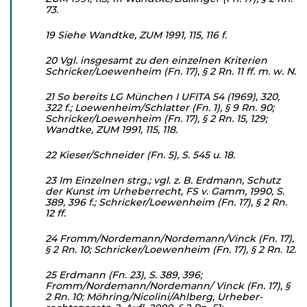
73.
19 Siehe Wandtke, ZUM 1991, 115, 116 f.
20 Vgl. insgesamt zu den einzelnen Kriterien
Schricker/Loewen­heim (Fn. 17), § 2 Rn. 11 ff. m. w. N.
21 So bereits LG München I UFITA 54 (1969), 320,
322 f.; Loe­wenheim/Schlatter (Fn. 1), § 9 Rn. 90;
Schricker/Loewenheim (Fn. 17), § 2 Rn. 15, 129;
Wandtke, ZUM 1991, 115, 118.
22 Kieser/Schneider (Fn. 5), S. 545 u. 18.
23 Im Einzelnen strg.; vgl. z. B. Erdmann, Schutz
der Kunst im Urheberrecht, FS v. Gamm, 1990, S.
389, 396 f.; Schricker/Loe­wenheim (Fn. 17), § 2 Rn.
12 ff.
24 Fromm/Nordemann/Nordemann/Vinck (Fn. 17),
§ 2 Rn. 10; Schricker/Loewenheim (Fn. 17), § 2 Rn. 12.
25 Erdmann (Fn. 23), S. 389, 396;
Fromm/Nordemann/Nordemann/ Vinck (Fn. 17), §
2 Rn. 10; Möhring/Nicolini/Ahlberg, Urheber­