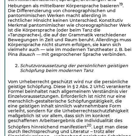
19
Hebungen als mittelbarer Körpersprache basieren
.
Die Differenzierung von choreographischen und
pantomimischen Werken macht allerding in
rechtlicher Hinsicht keinen Unterschied. Konstitutiv
Merkmal pantomimischer wie choreographischer Werk
ist die Körpersprache (oder beim Tanz die
»Tanzsprache«), die auf der Grammatik verschiedener
Bewegungen in Zeit und Raum beruht. Allerdings muss
Körpersprache nicht stumm erfolgen, sie kann sich
vielmehr auch — wie im modernen Tanztheater z. B. bei
Pina
Bausch —
mit gesprochener Sprache verbinden.
Schutzvoraussetzung der persönlichen geistigen
Schöpfung beim modernen Tanz
Vom Urheberrecht geschützt wird nur die persönliche
geistige Schöpfung. Diese in § 2 Abs. 2 UrhG verankerte
Formel beinhaltet nach allgemeinem Verständnis vier
Einzelvoraussetzungen. Erforderlich ist nicht nur eine
menschlich-gestalterische Schöpfungstätigkeit, die
eine geistigen Inhalt sinnlich wahrnehmbare Form
verleiht, sondern für die Urheberrechtsschutzfahigkeit
maßgeblich ist vor allem, dass sich im konkret
geschaffenen Arbeitsergebnis die Individualität des
20
Schöpfers hinreichend manifestiert
. Legt man diese
durch Rechtsprechung und Literatur – trotz aller