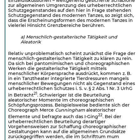
Einzeldiskussionen – weitgehend gesicherte Schablone
zur allgemeinen Umgrenzung des urheberrechtlichen
Schutzgegenstandes auf den hier in Frage stehenden
Schutzgegenstand des modernen Tanzes, so zeigt sich,
dass die Erscheinungsformen des modernen Tanzes in
vielerlei Hinsicht Grenzbereiche berühren.
a) Menschlich-gestalterische Tätigkeit und
Aleatorik
Relativ unproblematisch scheint zunächst die Frage der
menschlich-gestalterischen Tätigkeit zu klären zu rein.
Da sich bei pantomimischen und choreographischen
Werken die gestalterische Tätigkeit mittels
menschlicher Körpersprache ausdrückt, kommen z. B.
in ein Tanztheater integrierte Tierdressuren mangels
menschlicher Bewegungen nicht als Gegenstand eines
urheberrechtlichen Schutzes i. S. v. § 2 Abs. 1 Nr. 3 UrhG
21
in Betracht
. Schwieriger ist die Beurteilung
aleatorischer Momente im choreographischen
Schöpfungs­prozess. Beispielsweise bediente sich der
Choreograph Merce
Cunningham
aleatorischer
22
Elemente und befragte auch das I-Ging
. Bei der
urheberrechtlichen Beurteilung derartiger
Vorgehensweisen zur Schaffung choreo­graphischer
Gestaltungen kann auf die allgemeinen Grundsätze
zurückgegriffen werden, die im Schrifttum mum