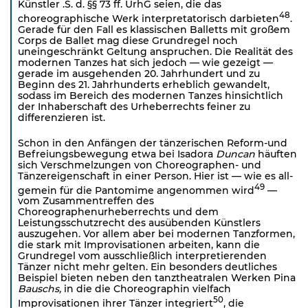
Künstler .S. d. §§ 73 ff. UrhG seien, die das
48
choreographische Werk interpretatorisch darbieten
.
Gerade für den Fall es klassischen Balletts mit großem
Corps de Ballet mag diese Grundregel noch
uneingeschränkt Geltung anspruchen. Die Realität des
modernen Tanzes hat sich jedoch — wie gezeigt —
gerade im ausgehenden 20. Jahrhundert und zu
Beginn des 21. Jahrhunderts erheblich gewandelt,
sodass im Bereich des modernen Tanzes hinsichtlich
der Inhaberschaft des Urheberrechts feiner zu
differenzieren ist.
Schon in den Anfängen der tänzerischen Reform-und
Befreiungsbewegung etwa bei Isadora
Duncan
häuften
sich Verschmelzungen von Choreographen- und
Tänzereigenschaft in einer Person. Hier ist — wie es all­
49
gemein für die Pantomime angenommen wird
—
vom Zusammentreffen des
Choreographenurheberrechts und dem
Leistungsschutzrecht des ausübenden Künstlers
auszugehen. Vor allem aber bei modernen Tanzformen,
die stark mit Improvisationen arbeiten, kann die
Grundregel vom ausschließlich interpretierenden
Tänzer nicht mehr gelten. Ein besonders deutliches
Beispiel bieten neben den tanztheatralen Werken Pina
Bauschs,
in die die Choreographin vielfach
50
Improvisationen ihrer Tänzer integriert
, die