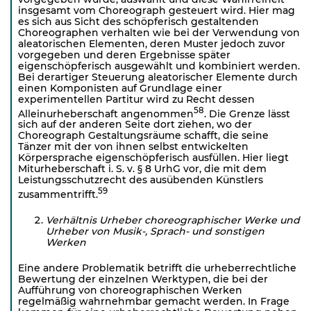
insgesamt vom Choreograph gesteuert wird. Hier mag
es sich aus Sicht des schöpferisch gestaltenden
Choreographen verhalten wie bei der Verwendung von
aleatorischen Elementen, deren Muster jedoch zuvor
vorgegeben und deren Ergebnisse später
eigenschöpferisch ausgewählt und kombiniert werden.
Bei derartiger Steuerung aleatorischer Elemente durch
einen Komponisten auf Grundlage einer
experimentellen Partitur wird zu Recht dessen
58
Alleinurheberschaft angenommen
. Die Grenze lässt
sich auf der anderen Seite dort ziehen, wo der
Choreograph Gestaltungsräume schafft, die seine
Tänzer mit der von ihnen selbst entwickelten
Körpersprache eigenschöpferisch ausfüllen. Hier liegt
Miturheberschaft i. S. v. § 8 UrhG vor, die mit dem
Leistungsschutzrecht des ausübenden Künstlers
59
zusammentrifft.
Verhältnis Urheber choreographischer Werke und
Urheber von Musik-, Sprach- und sonstigen
Werken
Eine andere Problematik betrifft die urheberrechtli­che
Bewertung der einzelnen Werktypen, die bei der
Aufführung von choreographischen Werken
regelmäßig wahrnehmbar gemacht werden. In Frage