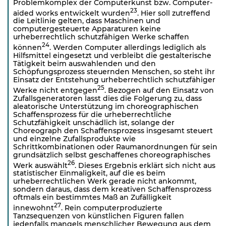
Problemkomplex der Computerkunst bzw. Computer-
23
aided works entwickelt wurden
. Hier soll zutreffend
die Leitlinie gelten, dass Maschinen und
computergesteuerte Apparaturen keine
urheberrechtlich schutzfähigen Werke schaffen
24
können
. Werden Computer allerdings lediglich als
Hilfsmittel eingesetzt und verbleibt die gestalterische
Tätigkeit beim auswahlenden und den
Schöpfungsprozess steuernden Menschen, so steht ihr
Einsatz der Entstehung urheberrechtlich schutzfähiger
25
Werke nicht entgegen
. Bezogen auf den Einsatz von
Zufallsgeneratoren lasst dies die Folgerung zu, dass
aleatorische Unterstützung im choreographischen
Schaffensprozess für die urheberrechtliche
Schutzfähigkeit unschädlich ist, solange der
Choreograph den Schaffensprozess insgesamt steuert
und einzelne Zufallsprodukte wie
Schrittkombinationen oder Raumanordnungen für sein
grundsätzlich selbst geschaffenes choreographisches
26
Werk auswählt
. Dieses Ergebnis erklärt sich nicht aus
statistischer Einmaligkeit, auf die es beim
urheberrechtlichen Werk gerade nicht ankommt,
sondern daraus, dass dem kreativen Schaffensprozess
oftmals ein bestimmtes Maß an Zufälligkeit
27
innewohnt
. Rein computerproduzierte
Tanzsequenzen von künstlichen Figuren fallen
jedenfalls mangels menschlicher Bewegung aus dem