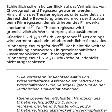
Schließlich soll ein kurzer Blick auf das Verhältniss. von
Choreograph und Regisseur geworfen werden.
Hinsichtlich des Theaterregisseurs unterscheidet sich
die rechtliche Bewertung wiederum von der Situation
beim Filmregisseur, der als Urheber des Filmwerks
64
anerkannt ist
. Der Theaterregisseur wird
grundsätzlich als Werk. interpret, also ausübender
65
Künstler i. S. d. §§ 73 ff UrhG angesehen
. Neuerdings
wird vermehrt auch ein urheberrechtlicher Schutz des
66
Bühnenregisseurs gefor dert
. Hier bleibt die weitere
Entwicklung abzuwarten. Ein gemeinschaftliches
Zusammenwirken von Choreograph und
Bühnenregisseur i. S. v. § 8 UrhG scheint jedenfalls
nicht ausgeschlossen.
* Die Verfasserin ist Rechtsanwältin und
Wissenschaftliche Assis­tentin am Lehrstuhl für
Wirtschaftsrecht und Geistiges Eigentum an der
Technischen Universität München.
1 Siehe Loewenheim/Schlatter, Handbuch des
Urheberrechts, 2003, § 9 D; sowie
rechtsvergleichend Schlatter-Krü.,.er, Zur
Urheberrechtsschutzfähigkeit choreographischer