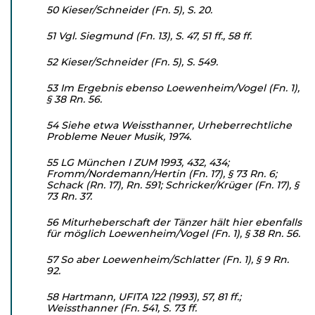
50 Kieser/Schneider (Fn. 5), S. 20.
51 Vgl. Siegmund (Fn. 13), S. 47, 51 ff., 58 ff.
52 Kieser/Schneider (Fn. 5), S. 549.
53 Im Ergebnis ebenso Loewenheim/Vogel (Fn. 1),
§ 38 Rn. 56.
54 Siehe etwa Weissthanner, Urheberrechtliche
Probleme Neuer Musik, 1974.
55 LG München I ZUM 1993, 432, 434;
Fromm/Nordemann/Hertin (Fn. 17), § 73 Rn. 6;
Schack (Rn. 17), Rn. 591; Schricker/Krüger (Fn. 17), §
73 Rn. 37.
56 Miturheberschaft der Tänzer hält hier ebenfalls
für möglich Loe­wenheim/Vogel (Fn. 1), § 38 Rn. 56.
57 So aber Loewenheim/Schlatter (Fn. 1), § 9 Rn.
92.
58 Hartmann, UFITA 122 (1993), 57, 81 ff.;
Weissthanner (Fn. 541, S. 73 ff.