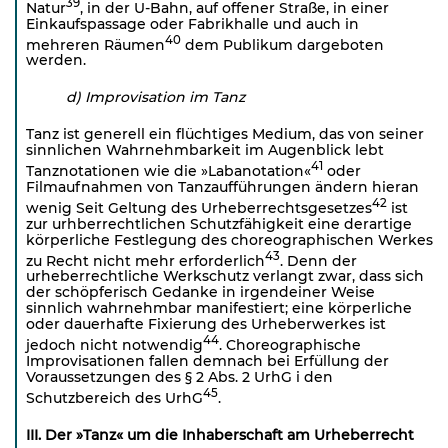
39
Natur
, in der U-Bahn, auf offener Straße, in einer
Einkaufspassage oder Fabrikhalle und auch in
40
mehreren Räumen
dem Publikum dargeboten
werden.
d) Improvisation im Tanz
Tanz ist generell ein flüchtiges Medium, das von seiner
sinnlichen Wahrnehmbarkeit im Augenblick lebt
41
Tanznotationen wie die »Labanotation«
oder
Filmaufnahmen von Tanzaufführungen ändern hieran
42
wenig Seit Geltung des Urheberrechtsgesetzes
ist
zur urhberrechtlichen Schutzfähigkeit eine derartige
körperliche Festlegung des choreographischen Werkes
43
zu Recht nicht mehr erforderlich
. Denn der
urheberrechtliche Werkschutz verlangt zwar, dass sich
der schöpferisch Gedanke in irgendeiner Weise
sinnlich wahrnehmbar manifestiert; eine körperliche
oder dauerhafte Fixierung des Urheberwerkes ist
44
jedoch nicht notwendig
. Choreographische
Improvisationen fallen demnach bei Erfüllung der
Voraussetzungen des § 2 Abs. 2 UrhG i den
45
Schutzbereich des UrhG
.
III. Der »Tanz« um die Inhaberschaft am
Urheberrecht