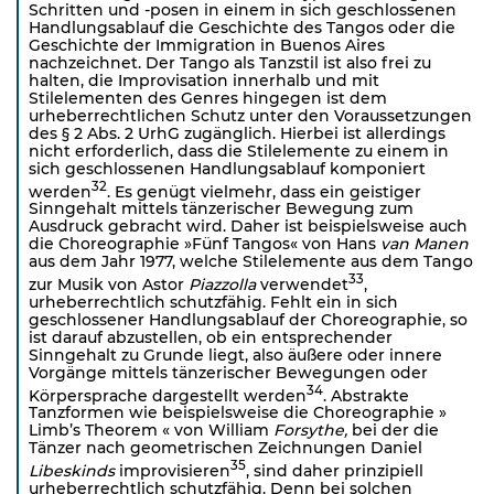
Schritten und -posen in einem in sich geschlossenen
Handlungsablauf die Geschichte des Tangos oder die
Geschichte der Immigration in Buenos Aires
nachzeichnet. Der Tango als Tanzstil ist also frei zu
halten, die Improvisation innerhalb und mit
Stilelementen des Genres hingegen ist dem
urheberrechtlichen Schutz unter den Voraussetzungen
des § 2 Abs. 2 UrhG zugänglich. Hierbei ist allerdings
nicht erforderlich, dass die Stilelemente zu einem in
sich geschlossenen Handlungsablauf komponiert
32
werden
. Es genügt vielmehr, dass ein geistiger
Sinngehalt mittels tänzerischer Bewegung zum
Ausdruck gebracht wird. Daher ist beispielsweise auch
die Choreographie »Fünf Tangos« von Hans
van Manen
aus dem Jahr 1977, welche Stilelemente aus dem Tango
33
zur Musik von Astor
Piazzolla
verwendet
,
urheberrechtlich schutzfähig. Fehlt ein in sich
geschlossener Handlungsablauf der Choreographie, so
ist darauf abzustellen, ob ein entsprechender
Sinngehalt zu Grunde liegt, also äußere oder innere
Vorgänge mittels tänze­rischer Bewegungen oder
34
Körpersprache dargestellt werden
. Abstrakte
Tanzformen wie beispielsweise die Choreographie »
Limb’s Theorem « von William
Forsy
the,
bei der die
Tänzer nach geometrischen Zeichnungen Daniel
35
Libeskinds
improvisieren
, sind daher prinzipiell
urheberrechtlich schutzfähig. Denn bei solchen