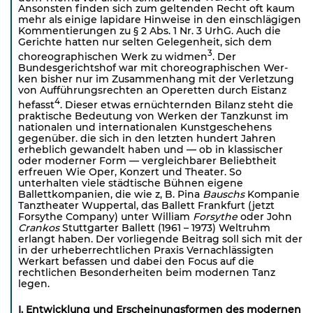
Ansonsten finden sich zum geltenden Recht oft kaum
mehr als einige lapidare Hinweise in den einschlägigen
Kommentierungen zu § 2 Abs. 1 Nr. 3 UrhG. Auch die
Gerichte hatten nur selten Gele­genheit, sich dem
3
choreographischen Werk zu widmen
. Der
Bundesgerichtshof war mit choreographischen Wer­
ken bisher nur im Zusammenhang mit der Verletzung
von Aufführungsrechten an Operetten durch Eistanz
4
hefasst
. Dieser etwas ernüchternden Bilanz steht die
praktische Bedeutung von Werken der Tanzkunst im
nationalen und internationalen Kunstgeschehens
gegenüber. die sich in den letzten hundert Jahren
erheb­lich gewandelt haben und — ob in klassischer
oder moderner Form — vergleichbarer Beliebtheit
erfreuen Wie Oper, Konzert und Theater. So
unterhalten viele städtische Bühnen eigene
Ballettkompanien, die wie z, B. Pina
Bauschs
Kompanie
Tanztheater Wuppertal, das Ballett Frankfurt (jetzt
Forsythe Company) unter William
Forsythe
oder John
Crankos
Stuttgarter Ballett (1961 – 1973) Weltruhm
erlangt haben. Der vorliegende Beitrag soll sich mit der
in der urheberrechtlichen Praxis Vernachlässigten
Werkart befassen und dabei den Focus auf die
rechtlichen Besonderheiten beim modernen Tanz
legen.
I. Entwicklung und Erscheinungsformen des modernen