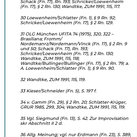
Schack (Fn. 17), Rn. 193; Schricker/Loewenheim
(Fn. 17), § 2 Rn. 130; Wandtke, ZUM 1991, 115, 117.
30 Loewenheim/Schlatter (Fn. 1), § 9 Rn. 92;
Schricker/Loewen­heim (Fn. 17), § 2 Rn. 129.
31 OLG München UFITA 74 (1975), 320, 322 –
Brasiliana; Fromm/
Nordemanrz/Nordemann/Vinck (Fn. 17), § 2 Rn. 9
und 50; Schack (Fn. 17), Rn. 193;
Schricker/Loewenheim (Fn. 17), § 2 Rn. 130;
Wandtke, ZUM 1991, 115, 118;
Wandtke/Bullinger/Bullinger (Fn. 17), § 2 Rn. 79; a.
A. Loewenheim/Schlatter (Fn. 1), § 9 Rn. 90.
32 Wandtke, ZUM 1991, 115, 119.
33 Kieser/Schneider (Fn. 5), S. 197 f.
34 v. Gamm (Fn. 29), § 2 Rn. 20; Schlatter-Krüger,
GRUR 1985, 299, 304; Wandtke, ZUM 1991, 115, 119.
35 Vgl. Siegmund (Fn. 13), S. 42. Zur Improvisation
skr Abschnitt II 2 d.
36 Allg. Meinung; vgl. nur Erdmann (Fn. 23), S. 389,