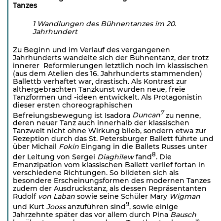
Tanzes
1 Wandlungen des Bühnentanzes im 20.
Jahrhundert
Zu Beginn und im Verlauf des vergangenen
Jahrhunderts wandelte sich der Bühnentanz, der trotz
innerer Reformierungen letztlich noch im klassischen
(aus dem Atelien des 16. Jahrhunderts stammenden)
Ballettb verhaftet war, drastisch. Als Kontrast zur
althergebrachten Tanzkunst wurden neue, freie
Tanzformen und -ideen entwickelt. Als Protagonistin
dieser ersten choreographischen
7
Befreiungsbewegung ist Isadora
Duncan
zu nenne,
deren neuer Tanz auch innerhalb der klassischen
Tanzwelt nicht ohne Wirkung blieb, sondern etwa zur
Rezeption durch das St. Petersburger Ballett führte und
über Michail
Fokin
Eingang in die Ballets Russes unter
8
der Leitung von Sergei
Diaghilew
fand
. Die
Emanzipation vom klassischen Ballett verlief fortan in
verschiedene Richtungen. So bildeten sich als
besondere Erschei­nungsformen des modernen Tanzes
zudem der Ausdruckstanz, als dessen Repräsentanten
Rudolf
von
Laban
sowie seine Schüler Mary
Wigman
9
und Kurt
Jooss
anzuführen sind
, sowie einige
Jahrzehnte später das vor allem durch Pina
Bausch