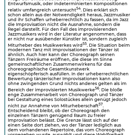
Entwurfsmusik, oder indeterminierten Kompositionen
54
relativ umfangreich untersucht
. Dies erklärt sich
schon allein aus der Notwendigkeit heraus, Jazzmusiker
und ihr Schaffen urheberrechtlich zu fassen, da im Jazz
die Improvisation nicht die Ausnahme, sondern die
Regel darstellt. Für den Fall des improvisierenden
Jazzmusikers wird in der Literatur angenommen, dass
er nicht nur ausübender Künstler ist, sondern zugleich
55
Miturheber des Musikwerkes wird
. Die Situation beim
modernen Tanz mit Improvisationen der Tänzer ist
ähnlich. Auch hier kann der Choreograph seinen
Tänzern Freiräume eröffnen, die diese im Sinne
gemeinschaftlichen Zusammenwirkens für das
choreographische Gesamtkunstwerk
eigenschöpferisch ausfüllen. In der urheberrechtlichen
Bewertung tänzerischer Improvisationen kann also
ohne zwingenden Grund nichts anderes gelten als im
56
Bereich der improvisierten Musikwerke
. Die bloße
enge Zusammenarbeit von Choreograph und Tänzer
bei Gestaltung eines Solostückes allein genügt jedoch
57
nicht zur Annahme von Miturheberschaft
.
Entscheidend bleibt, ob der Choreograph den
einzelnen Tänzern genügend Raum zu freier
Improvisation belässt. Die Grenze lässt sich auf der
einen Seite dort ziehen, wo der Tänzer lediglich aus
dem vorhandenen Repertoire, das vom Choreograph
vorgegeben wurde, auswählt und diese Wahlfreiheit