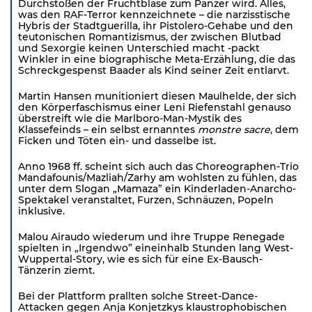
Durchstoßen der Fruchtblase zum Panzer wird. Alles,
was den RAF-Terror kennzeichnete – die narzisstische
Hybris der Stadtguerilla, ihr Pistolero-Gehabe und den
teutonischen Romantizismus, der zwischen Blutbad
und Sexorgie keinen Unterschied macht -packt
Winkler in eine biographische Meta-Erzählung, die das
Schreckgespenst Baader als Kind seiner Zeit entlarvt.
Martin Hansen munitioniert diesen Maulhelde, der sich
den Körperfaschismus einer Leni Riefenstahl genauso
überstreift wie die Marlboro-Man-Mystik des
Klassefeinds – ein selbst ernanntes
monstre sacre
, dem
Ficken und Töten ein- und dasselbe ist.
Anno 1968 ff. scheint sich auch das Choreographen-Trio
Mandafounis/Mazliah/Zarhy am wohlsten zu fühlen, das
unter dem Slogan „Mamaza” ein Kinderladen-Anarcho-
Spektakel veranstaltet, Furzen, Schnäuzen, Popeln
inklusive.
Malou Airaudo wiederum und ihre Truppe Renegade
spielten in „Irgendwo” eineinhalb Stunden lang West-
Wuppertal-Story, wie es sich für eine Ex-Bausch-
Tänzerin ziemt.
Bei der Plattform prallten solche Street-Dance-
Attacken gegen Anja Konjetzkys klaustrophobischen