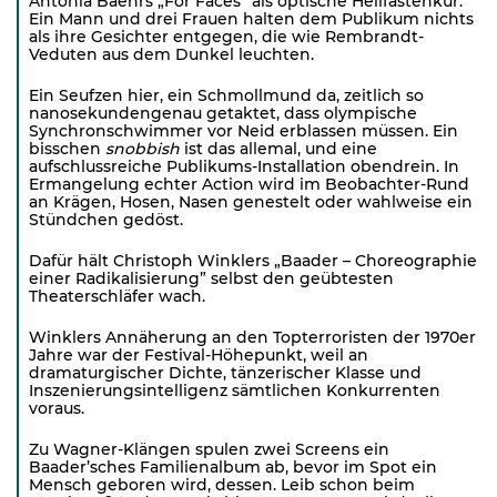
Antonia Baehrs „For Faces” als optische Heilfastenkur.
Ein Mann und drei Frauen halten dem Publikum nichts
als ihre Gesichter entgegen, die wie Rembrandt-
Veduten aus dem Dunkel leuchten.
Ein Seufzen hier, ein Schmollmund da, zeitlich so
nanosekundengenau getaktet, dass olympische
Synchronschwimmer vor Neid erblassen müssen. Ein
bisschen
snobbish
ist das allemal, und eine
aufschlussreiche Publikums-Installation obendrein. In
Ermangelung echter Action wird im Beobachter-Rund
an Krägen, Hosen, Nasen genestelt oder wahlweise ein
Stündchen gedöst.
Dafür hält Christoph Winklers „Baader – Choreographie
einer Radikalisierung” selbst den geübtesten
Theaterschläfer wach.
Winklers Annäherung an den Topterroristen der 1970er
Jahre war der Festival-Höhepunkt, weil an
dramaturgischer Dichte, tänzerischer Klasse und
Inszenierungsintelligenz sämtlichen Konkurrenten
voraus.
Zu Wagner-Klängen spulen zwei Screens ein
Baader’sches Familienalbum ab, bevor im Spot ein
Mensch geboren wird, dessen. Leib schon beim