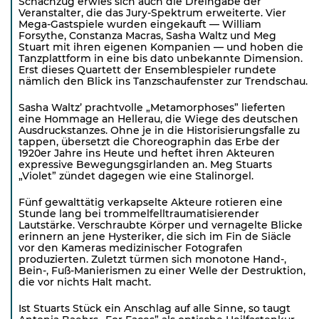
Schachzug erwies sich auch die Dreingabe der
Veranstalter, die das Jury-Spektrum erweiterte. Vier
Mega-Gastspiele wurden eingekauft — William
Forsythe, Constanza Macras, Sasha Waltz und Meg
Stuart mit ihren eigenen Kompanien — und hoben die
Tanzplattform in eine bis dato unbekannte Dimension.
Erst dieses Quartett der Ensemblespieler rundete
nämlich den Blick ins Tanzschaufenster zur Trendschau.
Sasha Waltz’ prachtvolle „Metamorphoses” lieferten
eine Hommage an Hellerau, die Wiege des deutschen
Ausdruckstanzes. Ohne je in die Historisierungsfalle zu
tappen, übersetzt die Choreographin das Erbe der
1920er Jahre ins Heute und heftet ihren Akteuren
expressive Bewegungsgirlanden an. Meg Stuarts
„Violet” zündet dagegen wie eine Stalinorgel.
Fünf gewalttätig verkapselte Akteure rotieren eine
Stunde lang bei trommelfelltraumatisierender
Lautstärke. Verschraubte Körper und vernagelte Blicke
erinnern an jene Hysteriker, die sich im Fin de Siäcle
vor den Kameras medizinischer Fotografen
produzierten. Zuletzt türmen sich monotone Hand-,
Bein-, Fuß-Manierismen zu einer Welle der Destruktion,
die vor nichts Halt macht.
Ist Stuarts Stück ein Anschlag auf alle Sinne, so taugt