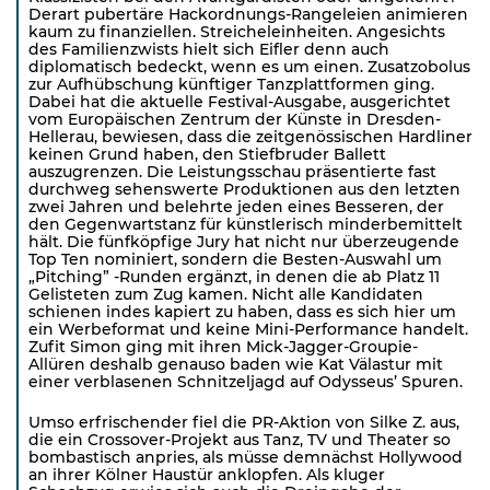
Derart pubertäre Hackordnungs-Rangeleien animieren
kaum zu finanziellen. Streicheleinheiten. Angesichts
des Familienzwists hielt sich Eifler denn auch
diplomatisch bedeckt, wenn es um einen. Zusatzobolus
zur Aufhübschung künftiger Tanzplattformen ging.
Dabei hat die aktuelle Festival-Ausgabe, ausgerichtet
vom Europäischen Zentrum der Künste in Dresden-
Hellerau, bewiesen, dass die zeitgenössischen Hardliner
keinen Grund haben, den Stiefbruder Ballett
auszugrenzen. Die Leistungsschau präsentierte fast
durchweg sehenswerte Produktionen aus den letzten
zwei Jahren und belehrte jeden eines Besseren, der
den Gegenwartstanz für künstlerisch minderbemittelt
hält. Die fünfköpfige Jury hat nicht nur überzeugende
Top Ten nominiert, sondern die Besten-Auswahl um
„Pitching” -Runden ergänzt, in denen die ab Platz 11
Gelisteten zum Zug kamen. Nicht alle Kandidaten
schienen indes kapiert zu haben, dass es sich hier um
ein Werbeformat und keine Mini-Performance handelt.
Zufit Simon ging mit ihren Mick-Jagger-Groupie-
Allüren deshalb genauso baden wie Kat Välastur mit
einer verblasenen Schnitzeljagd auf Odysseus’ Spuren.
Umso erfrischender fiel die PR-Aktion von Silke Z. aus,
die ein Crossover-Projekt aus Tanz, TV und Theater so
bombastisch anpries, als müsse demnächst Hollywood
an ihrer Kölner Haustür anklopfen. Als kluger