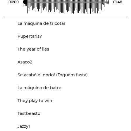
00
:
00
01
:
46
La màquina de tricotar
Pupertaris?
The year of lies
Asaco2
Se acabó el nodo! (Toquem fusta)
La màquina de batre
They play to win
Testbeasto
Jazzy1