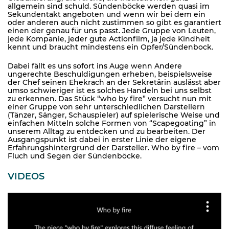
allgemein sind schuld. Sündenböcke werden quasi im
Sekundentakt angeboten und wenn wir bei dem ein
oder anderen auch nicht zustimmen so gibt es garantiert
einen der genau für uns passt. Jede Gruppe von Leuten,
jede Kompanie, jeder gute Actionfilm, ja jede Kindheit
kennt und braucht mindestens ein Opfer/Sündenbock.
Dabei fällt es uns sofort ins Auge wenn Andere
ungerechte Beschuldigungen erheben, beispielsweise
der Chef seinen Ehekrach an der Sekretärin auslässt aber
umso schwieriger ist es solches Handeln bei uns selbst
zu erkennen. Das Stück “who by fire” versucht nun mit
einer Gruppe von sehr unterschiedlichen Darstellern
(Tänzer, Sänger, Schauspieler) auf spielerische Weise und
einfachen Mitteln solche Formen von “Scapegoating” in
unserem Alltag zu entdecken und zu bearbeiten. Der
Ausgangspunkt ist dabei in erster Linie der eigene
Erfahrungshintergrund der Darsteller. Who by fire – vom
Fluch und Segen der Sündenböcke.
VIDEOS