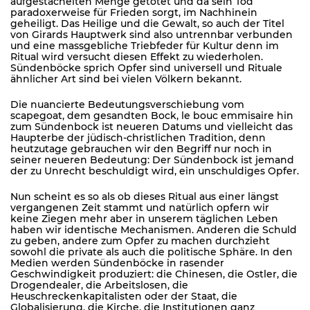
aufgestachelten Menge getötet und da sein Tod
paradoxerweise für Frieden sorgt, im Nachhinein
geheiligt. Das Heilige und die Gewalt, so auch der Titel
von Girards Hauptwerk sind also untrennbar verbunden
und eine massgebliche Triebfeder für Kultur denn im
Ritual wird versucht diesen Effekt zu wiederholen.
Sündenböcke sprich Opfer sind universell und Rituale
ähnlicher Art sind bei vielen Völkern bekannt.
Die nuancierte Bedeutungsverschiebung vom
scapegoat, dem gesandten Bock, le bouc emmisaire hin
zum Sündenbock ist neueren Datums und vielleicht das
Haupterbe der jüdisch-christlichen Tradition, denn
heutzutage gebrauchen wir den Begriff nur noch in
seiner neueren Bedeutung: Der Sündenbock ist jemand
der zu Unrecht beschuldigt wird, ein unschuldiges Opfer.
Nun scheint es so als ob dieses Ritual aus einer längst
vergangenen Zeit stammt und natürlich opfern wir
keine Ziegen mehr aber in unserem täglichen Leben
haben wir identische Mechanismen. Anderen die Schuld
zu geben, andere zum Opfer zu machen durchzieht
sowohl die private als auch die politische Sphäre. In den
Medien werden Sündenböcke in rasender
Geschwindigkeit produziert: die Chinesen, die Ostler, die
Drogendealer, die Arbeitslosen, die
Heuschreckenkapitalisten oder der Staat, die
Globalisierung, die Kirche, die Institutionen ganz