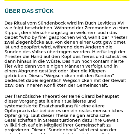
ÜBER DAS STÜCK
Das Ritual vom Sündenbock wird im Buch Leviticus XVI
wie folgt beschrieben. Während der Zeremonien zu Yom
Kippur, dem Versöhnungstag an welchem auch das
Gebet “who by fire” gesprochen wird, wählt der Priester
zwei Ziegenböcke aus, von denen einer Gott gewidmet
ist und geopfert wird, während dem Anderen die
Sünden des Volkes übertragen werden. Hierfür legt der
Priester die Hand auf den Kopf des Tieres und schickt es
dann hinaus in die Wüste. Das nun hochkontaminierte
Tier wird dann von einigen Männern verfolgt und in
einen Abgrund gestürzt oder über die Klippen
getrieben. Dieses “Wegschicken mit den Sünden”
bedeutet dabei eigentlich Wegschicken mit der Gewalt
bzw. den inneren Konflikten der Gemeinschaft.
Der französische Theoretiker René Girard behauptet
dieser Vorgang stellt eine ritualisierte und
systematisierte Ersatzhandlung für eine ältere
Opferpraxis dar bei der es um ein reales menschliches
Opfer ging. Laut dieser These neigen archaische
Gesellschaften in Stresssituationen dazu ihre Gewalt
willkürlich auf ein Mitglied ihrer Gemeinschaft zu
projezieren. Dieser “Sündenbock” wird erst von der