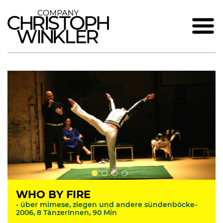
WHO BY FIRE
- über mimese, ziegen und andere sündenböcke-
2006, 8 TänzerInnen, 90 Min