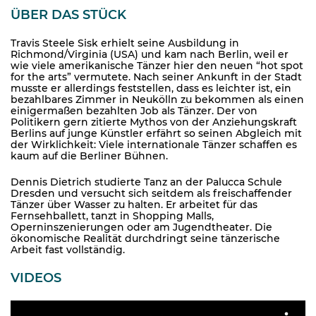
ÜBER DAS STÜCK
Travis Steele Sisk erhielt seine Ausbildung in
Richmond/Virginia (USA) und kam nach Berlin, weil er
wie viele amerikanische Tänzer hier den neuen “hot spot
for the arts” vermutete. Nach seiner Ankunft in der Stadt
musste er allerdings feststellen, dass es leichter ist, ein
bezahlbares Zimmer in Neukölln zu bekommen als einen
einigermaßen bezahlten Job als Tänzer. Der von
Politikern gern zitierte Mythos von der Anziehungskraft
Berlins auf junge Künstler erfährt so seinen Abgleich mit
der Wirklichkeit: Viele internationale Tänzer schaffen es
kaum auf die Berliner Bühnen.
Dennis Dietrich studierte Tanz an der Palucca Schule
Dresden und versucht sich seitdem als freischaffender
Tänzer über Wasser zu halten. Er arbeitet für das
Fernsehballett, tanzt in Shopping Malls,
Operninszenierungen oder am Jugendtheater. Die
ökonomische Realität durchdringt seine tänzerische
Arbeit fast vollständig.
VIDEOS