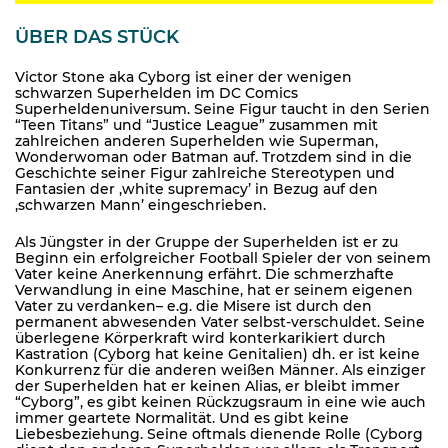
ÜBER DAS STÜCK
Victor Stone aka Cyborg ist einer der wenigen
schwarzen Superhelden im DC Comics
Superheldenuniversum. Seine Figur taucht in den Serien
“Teen Titans” und “Justice League” zusammen mit
zahlreichen anderen Superhelden wie Superman,
Wonderwoman oder Batman auf. Trotzdem sind in die
Geschichte seiner Figur zahlreiche Stereotypen und
Fantasien der ‚white supremacy’ in Bezug auf den
‚schwarzen Mann’ eingeschrieben.
Als Jüngster in der Gruppe der Superhelden ist er zu
Beginn ein erfolgreicher Football Spieler der von seinem
Vater keine Anerkennung erfährt. Die schmerzhafte
Verwandlung in eine Maschine, hat er seinem eigenen
Vater zu verdanken– e.g. die Misere ist durch den
permanent abwesenden Vater selbst-verschuldet. Seine
überlegene Körperkraft wird konterkarikiert durch
Kastration (Cyborg hat keine Genitalien) dh. er ist keine
Konkurrenz für die anderen weißen Männer. Als einziger
der Superhelden hat er keinen Alias, er bleibt immer
“Cyborg”, es gibt keinen Rückzugsraum in eine wie auch
immer geartete Normalität. Und es gibt keine
Liebesbeziehung. Seine oftmals dienende Rolle (Cyborg