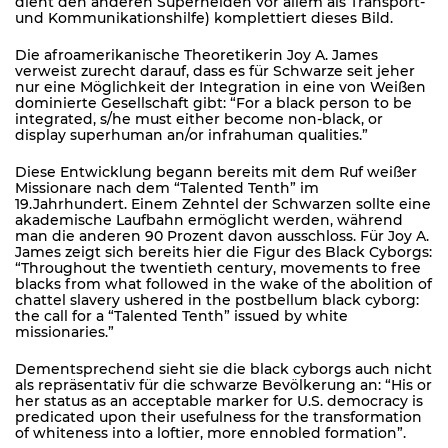
dient den anderen Superhelden vor allem als Transport-
und Kommunikationshilfe) komplettiert dieses Bild.
Die afroamerikanische Theoretikerin Joy A. James
verweist zurecht darauf, dass es für Schwarze seit jeher
nur eine Möglichkeit der Integration in eine von Weißen
dominierte Gesellschaft gibt: “For a black person to be
integrated, s/he must either become non-black, or
display superhuman an/or infrahuman qualities.”
Diese Entwicklung begann bereits mit dem Ruf weißer
Missionare nach dem “Talented Tenth” im
19.Jahrhundert. Einem Zehntel der Schwarzen sollte eine
akademische Laufbahn ermöglicht werden, während
man die anderen 90 Prozent davon ausschloss. Für Joy A.
James zeigt sich bereits hier die Figur des Black Cyborgs:
“Throughout the twentieth century, movements to free
blacks from what followed in the wake of the abolition of
chattel slavery ushered in the postbellum black cyborg:
the call for a “Talented Tenth” issued by white
missionaries.”
Dementsprechend sieht sie die black cyborgs auch nicht
als repräsentativ für die schwarze Bevölkerung an: “His or
her status as an acceptable marker for U.S. democracy is
predicated upon their usefulness for the transformation
of whiteness into a loftier, more ennobled formation”.