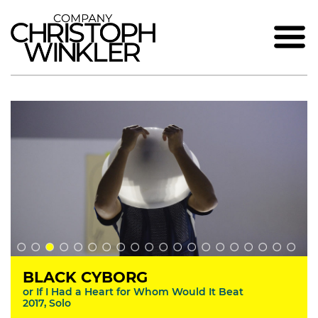
BLACK CYBORG
or If I Had a Heart for Whom Would It Beat
2017, Solo