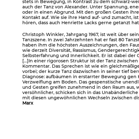
stets in Bewegung, in Kontrast zu dem schwarz-wei
auch der Tanz von Alexander. Unter Spannung, ener
oder in einen Abgrund. Mit den großen Gesten ihrer
Kontakt auf. Wie sie ihre Hand auf- und zumacht, is
hören, dass auch Henriette Lacks gerne getanzt hat
Christoph Winkler, Jahrgang 1967, ist weit über sei
Tanzszene. In zwei Jahrzehnten hat er fast 80 Tanz
haben ihm die höchsten Auszeichnungen, den Faust
wie derzeit Diversität, Rassismus, Gendergerechtig
Selbsterfahrung und Innerlichkeit. Er ist dabei der
[…]In einer rigorosen Struktur ist der Tanz zwische
Kommentar. Das Sprechen ist wie ein gleichmäßiger
vorbei; der kurze Tanz dazwischen in seiner tief be
Diagnose: aufbäumen in erstarrter Bewegung gen
Verzweiflung am Boden. Das gespenstische unendli
und Gesten greifen zunehmend in den Raum aus, werd
versöhnlicher, schicken sich in das Unabänderliche
mit diesen ungewöhnlichen Wechseln zwischen dis
Marx