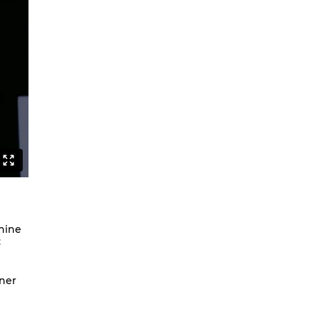
Like a White Guy
Can Asians Dance?
Seeing Alvin Ailey
Persisches Haar
The Witch Dance Project
Urban Soul Café
Lost my choreographer on the way
to the dressing room
What is african contemporary
Golden Stars on Blue
La Fille
BerlinBallett | “Steps” und “Dirty
phine
Dancing”
:
BERLINBALLETT | YOUR DANCE
BERLINBALLETT | MASHUPS
iner
Hauptrolle
Abendliche Tänze