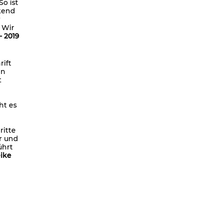
o ist
Posed
ckend
Tales of the Funky
r
 Wir
ChoreOdyssee
 2019
BERLIN GOGOS
We are time
rift
en
Who by fire
t
Charly Bagdad
Routines
ht es
Das Letzte Duett
ritte
Lazarus Sign
r und
ührt
Triple Bill
ike
Homo Sacer
Politik braucht keinen Feind
They Died for Beauty
Ein weisses Blatt
Sexualität und Wahrheit