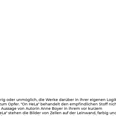
rig oder unmöglich, die Werke darüber in ihrer eigenen Logi
s zum Opfer. "On HeLa" behandelt den empfindlichen Stoff nic
ne Aussage von Autorin Anne Boyer in ihrem vor kurzem
eLa" stehen die Bilder von Zellen auf der Leinwand, farbig un