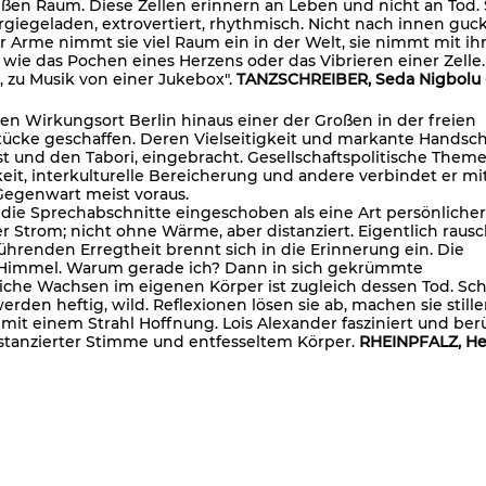
ßen Raum. Diese Zellen erinnern an Leben und nicht an Tod. S
giegeladen, extrovertiert, rhythmisch. Nicht nach innen gu
 Arme nimmt sie viel Raum ein in der Welt, sie nimmt mit ih
t wie das Pochen eines Herzens oder das Vibrieren einer Zelle.
, zu Musik von einer Jukebox".
TANZSCHREIBER, Seda Nigbolu -
nen Wirkungsort Berlin hinaus einer der Großen in der freien
stücke geschaffen. Deren Vielseitigkeit und markante Handsch
 und den Tabori, eingebracht. Gesellschaftspolitische Them
keit, interkulturelle Bereicherung und andere verbindet er mi
 Gegenwart meist voraus.
n die Sprechabschnitte eingeschoben als eine Art persönlicher
 Strom; nicht ohne Wärme, aber distanziert. Eigentlich rausc
rührenden Erregtheit brennt sich in die Erinnerung ein. Die
 Himmel. Warum gerade ich? Dann in sich gekrümmte
che Wachsen im eigenen Körper ist zugleich dessen Tod. Sch
en heftig, wild. Reflexionen lösen sie ab, machen sie stille
 mit einem Strahl Hoffnung. Lois Alexander fasziniert und ber
tanzierter Stimme und entfesseltem Körper.
RHEINPFALZ, He