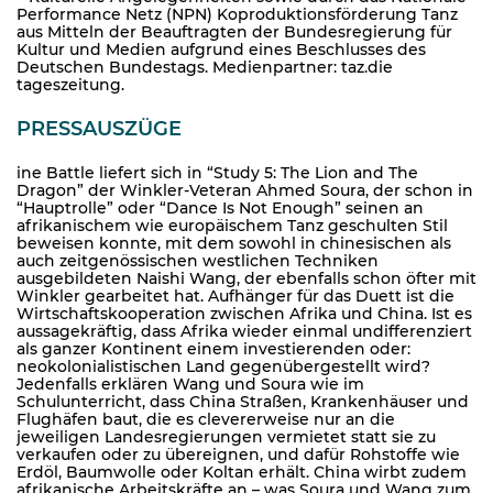
Performance Netz (NPN) Koproduktionsförderung Tanz
aus Mitteln der Beauftragten der Bundesregierung für
Kultur und Medien aufgrund eines Beschlusses des
Deutschen Bundestags. Medienpartner: taz.die
tageszeitung.
PRESSAUSZÜGE
ine Battle liefert sich in “Study 5: The Lion and The
Dragon” der Winkler-Veteran Ahmed Soura, der schon in
“Hauptrolle” oder “Dance Is Not Enough” seinen an
afrikanischem wie europäischem Tanz geschulten Stil
beweisen konnte, mit dem sowohl in chinesischen als
auch zeitgenössischen westlichen Techniken
ausgebildeten Naishi Wang, der ebenfalls schon öfter mit
Winkler gearbeitet hat. Aufhänger für das Duett ist die
Wirtschaftskooperation zwischen Afrika und China. Ist es
aussagekräftig, dass Afrika wieder einmal undifferenziert
als ganzer Kontinent einem investierenden oder:
neokolonialistischen Land gegenübergestellt wird?
Jedenfalls erklären Wang und Soura wie im
Schulunterricht, dass China Straßen, Krankenhäuser und
Flughäfen baut, die es clevererweise nur an die
jeweiligen Landesregierungen vermietet statt sie zu
verkaufen oder zu übereignen, und dafür Rohstoffe wie
Erdöl, Baumwolle oder Koltan erhält. China wirbt zudem
afrikanische Arbeitskräfte an – was Soura und Wang zum