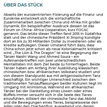
ÜBER DAS STÜCK
Abseits der eurozentrierten Fixierung auf die Finanz- und
Eurokrise entwickelt sich die wirtschaftliche
Zusammenarbeit zwischen China und Afrika mit großer
Dynamik. Ein beispielhafter Ausdruck dessen ist das
Forum on China- Africa Cooperation, kurz FOCAC
genannt. Das letzte dieser Treffen fand 2015 in Südafrika
statt und der chinesische Präsident Xi Jinping kündigte
dort an bis zu 30 Milliarden Dollar zu investieren oder als
Kredite aufzulegen. Dieser Umstand führt dazu, dass
China schon jetzt schon als neue Kolonialmacht kritisiert
wird. „The Lion & The Dragon“ ist eine Begegnung der
Tänzer Naishi Wang und Ahmed Soura – ein
Aufeinandertreffen von zwei unterschiedlichen
Mentalitäten mit dem Ziel beide zu hinterfragen. Beide
Tänzer haben am Anfang ihrer Ausbildung klassischen
chinesischen bzw. afrikanischen Volkstanz studiert und
von diesem Standpunkt aus mit zeitgenössischem Tanz
beschäftigt. Ein wichtiger Unterschied zwischen den
traditionellen Tanzauffassungen beider Kulturen liegt im
Umgang mit Animismus. Während ein afrikanischer
Tänzer bei der Darstellung eines Löwen oder eines
Büffels immer versucht sich in die Seele des Tieres
einzufühlen, stilisiert der chinesische Tanz das Abbild
und die Bewegungen eines Tieres, beispielsweise den
Adler oder den Drachenflug. Ausgehend von diesen