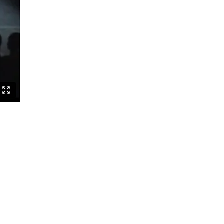
Speak Boldly: The Julius Eastman
Dance Project
Shut up and dance
Die Bretter, die die Welt
bedeuten/Embawo Ezitegeza Ens
Ernest Berk: The Complete
Expressionist
Routinen – Brave Kinder tanzen
nicht
Black Cyborg
Le Roi David
Crossing Half of China to Sleep with
You
Sheroes
Studies on Post-Colonialism
The Lion and the Dragon
The Goldberg Variations – Dancing