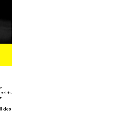
Digital Development Project
Magic Songs
Songs & Dances about the Weather
OKUBULA KWA BALAFU [dt. Vom
Verschwinden der Gletscher]
We Are Going To Mars – a
choreographic concert
Radical Minimal
Scores for the Virtual
Stay On It – Tanzfilm
COME OUT
te
nozids
Coming Together
n.
Stay On It
l des
We are going to Mars | and we’ll
unite the galaxies
A Beginner’s Guide To
Worldbuilding