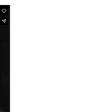
We are going to Mars | Suite |
Faces
Looking at Shirley – MoCap Research
Project
Mapping Environmental Dance
Illness as Practice
What If
Berlinballett | t-shirts
ENVIRONMENTAL DANCES
It’s all forgotten now
Her Noise
African Minimal
On Hela
A Hey A Ma Ma Ma
The Voice That You Are
Fan Fic Festival