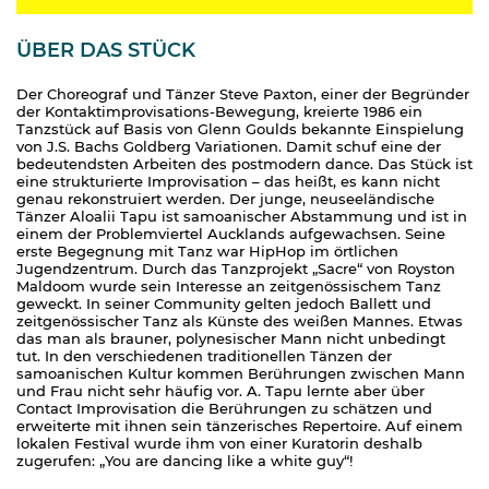
ÜBER DAS STÜCK
Der Choreograf und Tänzer Steve Paxton, einer der Begründer
der Kontaktimprovisations-Bewegung, kreierte 1986 ein
Tanzstück auf Basis von Glenn Goulds bekannte Einspielung
von J.S. Bachs Goldberg Variationen. Damit schuf eine der
bedeutendsten Arbeiten des postmodern dance. Das Stück ist
eine strukturierte Improvisation – das heißt, es kann nicht
genau rekonstruiert werden. Der junge, neuseeländische
Tänzer Aloalii Tapu ist samoanischer Abstammung und ist in
einem der Problemviertel Aucklands aufgewachsen. Seine
erste Begegnung mit Tanz war HipHop im örtlichen
Jugendzentrum. Durch das Tanzprojekt „Sacre“ von Royston
Maldoom wurde sein Interesse an zeitgenössischem Tanz
geweckt. In seiner Community gelten jedoch Ballett und
zeitgenössischer Tanz als Künste des weißen Mannes. Etwas
das man als brauner, polynesischer Mann nicht unbedingt
tut. In den verschiedenen traditionellen Tänzen der
samoanischen Kultur kommen Berührungen zwischen Mann
und Frau nicht sehr häufig vor. A. Tapu lernte aber über
Contact Improvisation die Berührungen zu schätzen und
erweiterte mit ihnen sein tänzerisches Repertoire. Auf einem
lokalen Festival wurde ihm von einer Kuratorin deshalb
zugerufen: „You are dancing like a white guy“!