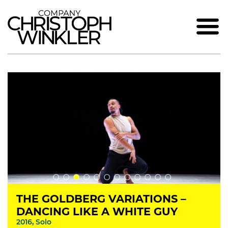
THE GOLDBERG VARIATIONS –
DANCING LIKE A WHITE GUY
2016, Solo