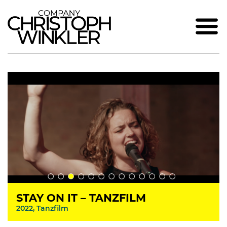
STAY ON IT – TANZFILM
2022, Tanzfilm