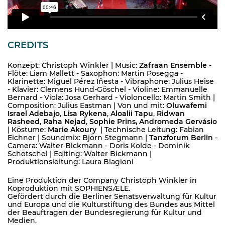
CREDITS
Konzept: Christoph Winkler | Music:
Zafraan Ensemble
-
Flöte: Liam Mallett - Saxophon:
Martin Posegga -
Klarinette
: Miguel Pérez Iñesta - Vibraphone: Julius Heise
-
Klavier: Clemens Hund-Göschel - Violine: Emmanuelle
Bernard - Viola: Josa Gerhard - Violoncello: Martin Smith
|
Composition: Julius Eastman |
Von und mit:
Oluwafemi
Israel Adebajo
,
Lisa Rykena
,
Aloalii Tapu
,
Ridwan
Rasheed
,
Raha Nejad
,
Sophie Prins,
Andromeda Gervásio
| Köstume:
Marie Akoury
| Technische Leitung: Fabian
Eichner | Soundmix: Björn Stegmann |
Tanzforum Berlin
-
Camera: Walter Bickmann - Doris Kolde - Dominik
Schötschel | Editing: Walter Bickmann |
Produktionsleitung: Laura Biagioni
Eine Produktion der Company Christoph Winkler in
Koproduktion mit SOPHIENSÆLE.
Gefördert durch die Berliner Senatsverwaltung für Kultur
und Europa und die Kulturstiftung des Bundes aus Mittel
der Beauftragen der Bundesregierung für Kultur und
Medien.