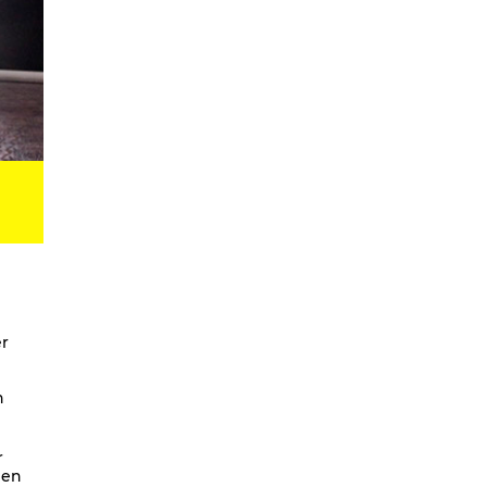
Digital Development Project
Magic Songs
Songs & Dances about the Weather
OKUBULA KWA BALAFU [dt. Vom
Verschwinden der Gletscher]
We Are Going To Mars – a
choreographic concert
Radical Minimal
Scores for the Virtual
Stay On It – Tanzfilm
COME OUT
er
Coming Together
Stay On It
n
We are going to Mars | and we’ll
unite the galaxies
r
A Beginner’s Guide To
hen
Worldbuilding