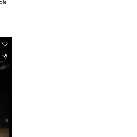
die
We are going to Mars | Suite |
Faces
Looking at Shirley – MoCap Research
Project
Mapping Environmental Dance
Illness as Practice
What If
Berlinballett | t-shirts
ENVIRONMENTAL DANCES
It’s all forgotten now
Her Noise
African Minimal
On Hela
A Hey A Ma Ma Ma
The Voice That You Are
Fan Fic Festival