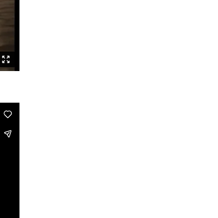
Speak Boldly: The Julius Eastman
Dance Project
Shut up and dance
Die Bretter, die die Welt
bedeuten/Embawo Ezitegeza Ens
Ernest Berk: The Complete
Expressionist
Routinen – Brave Kinder tanzen
nicht
Black Cyborg
Le Roi David
Crossing Half of China to Sleep with
You
Sheroes
Studies on Post-Colonialism
The Lion and the Dragon
The Goldberg Variations – Dancing