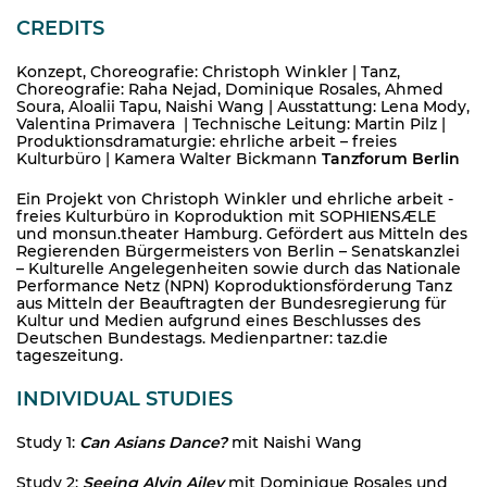
CREDITS
Konzept, Choreografie: Christoph Winkler | Tanz,
Choreografie: Raha Nejad, Dominique Rosales, Ahmed
Soura, Aloalii Tapu, Naishi Wang | Ausstattung: Lena Mody,
Valentina Primavera | Technische Leitung: Martin Pilz |
Produktionsdramaturgie: ehrliche arbeit – freies
Kulturbüro | Kamera Walter Bickmann
Tanzforum Berlin
Ein Projekt von Christoph Winkler und ehrliche arbeit -
freies Kulturbüro in Koproduktion mit SOPHIENSÆLE
und monsun.theater Hamburg. Gefördert aus Mitteln des
Regierenden Bürgermeisters von Berlin – Senatskanzlei
– Kulturelle Angelegenheiten sowie durch das Nationale
Performance Netz (NPN) Koproduktionsförderung Tanz
aus Mitteln der Beauftragten der Bundesregierung für
Kultur und Medien aufgrund eines Beschlusses des
Deutschen Bundestags. Medienpartner: taz.die
tageszeitung.
INDIVIDUAL STUDIES
Study 1:
Can Asians Dance?
mit Naishi Wang
Study 2:
Seeing Alvin Ailey
mit Dominique Rosales und