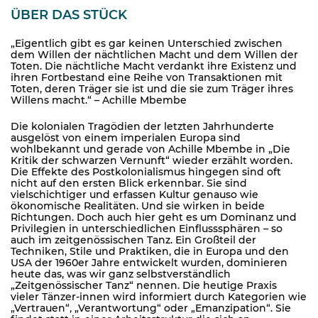
ÜBER DAS STÜCK
„Eigentlich gibt es gar keinen Unterschied zwischen
dem Willen der nächtlichen Macht und dem Willen der
Toten. Die nächtliche Macht verdankt ihre Existenz und
ihren Fortbestand eine Reihe von Transaktionen mit
Toten, deren Träger sie ist und die sie zum Träger ihres
Willens macht.“ – Achille Mbembe
Die kolonialen Tragödien der letzten Jahrhunderte
ausgelöst von einem imperialen Europa sind
wohlbekannt und gerade von Achille Mbembe in „Die
Kritik der schwarzen Vernunft“ wieder erzählt worden.
Die Effekte des Postkolonialismus hingegen sind oft
nicht auf den ersten Blick erkennbar. Sie sind
vielschichtiger und erfassen Kultur genauso wie
ökonomische Realitäten. Und sie wirken in beide
Richtungen. Doch auch hier geht es um Dominanz und
Privilegien in unterschiedlichen Einflusssphären – so
auch im zeitgenössischen Tanz. Ein Großteil der
Techniken, Stile und Praktiken, die in Europa und den
USA der 1960er Jahre entwickelt wurden, dominieren
heute das, was wir ganz selbstverständlich
„Zeitgenössischer Tanz“ nennen. Die heutige Praxis
vieler Tänzer-innen wird informiert durch Kategorien wie
„Vertrauen“, „Verantwortung“ oder „Emanzipation“. Sie