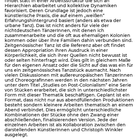
findet statt in einer Arbeitsstruktur die sich an
Hierarchien abarbeitet und kollektive Dynamiken
favorisiert. Deren Grundlage ist jedoch eine
künstlerische Praxis, die auf einem „weißen“
Erfahrungshintergrund basiert (anders als etwa der
urbane Tanz). Das ist nicht anders für viele der
nichtdeutschen TänzerInnen, mit denen ich
zusammenarbeite und die oft aus ehemaligen Kolonien
kommen oder über ihre Familien dahin verbunden sind.
Zeitgenössischer Tanz ist die Referenz aber oft findet
dessen Appropriation ihren Ausdruck in einer
Körperlichkeit, die sich ihrer Quellen nicht bewusst ist
oder selten hinterfragt wird. Dies gilt in gleichem Maße
für den eigenen Ansatz oder die Sicht auf das was ein für
uns ein zeitgenössisches Tanzstück ausmacht. Nach
vielen Diskussionen mit außereuropäischen TänzerInnen
und ChoreografInnen werden in den nächsten Jahren
unter dem Titel „Studies on Post-Colonialism“ eine Serie
von Stücken erarbeitet, die sich in unterschiedlichster
Form mit dieser Thematik beschäftigen. Geplant ist ein
Format, dass nicht nur aus abendfüllenden Produktionen
besteht sondern kleinere Arbeiten thematisch an einem
Abend verbindet. Dies ermöglicht unterschiedliche
Kombinationen der Stücke ohne den Zwang einer
abschließenden, finalisierenden Version. Jede der
einzelnen Arbeiten ist als Kollaboration zwischen den
darstellenden KünstlerInnen und Christoph Winkler
ausgelegt.