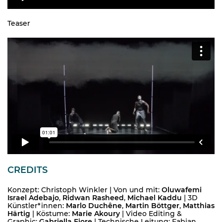
Teaser
CREDITS
Konzept: Christoph Winkler | Von und mit:
Oluwafemi
Israel Adebajo
,
Ridwan Rasheed
,
Michael Kaddu
| 3D
Künstler*innen:
Marlo Duchêne
,
Martin Böttger
,
Matthias
Härtig
| Köstume:
Marie Akoury
| Video Editing &
Graphic:
Gabriella Fiore
| Technische Leitung: Fabian