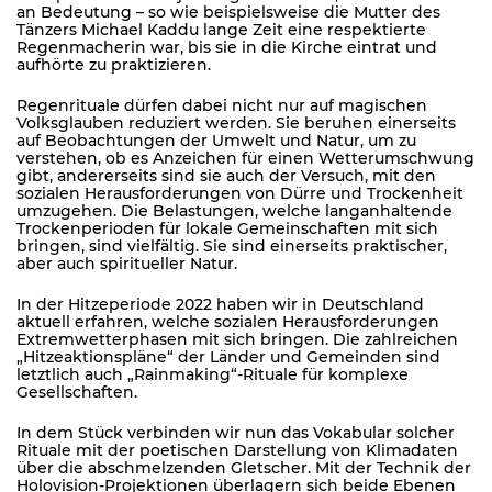
an Bedeutung – so wie beispielsweise die Mutter des
Tänzers Michael Kaddu lange Zeit eine respektierte
Regenmacherin war, bis sie in die Kirche eintrat und
aufhörte zu praktizieren.
Regenrituale dürfen dabei nicht nur auf magischen
Volksglauben reduziert werden. Sie beruhen einerseits
auf Beobachtungen der Umwelt und Natur, um zu
verstehen, ob es Anzeichen für einen Wetterumschwung
gibt, andererseits sind sie auch der Versuch, mit den
sozialen Herausforderungen von Dürre und Trockenheit
umzugehen. Die Belastungen, welche langanhaltende
Trockenperioden für lokale Gemeinschaften mit sich
bringen, sind vielfältig. Sie sind einerseits praktischer,
aber auch spiritueller Natur.
In der Hitzeperiode 2022 haben wir in Deutschland
aktuell erfahren, welche sozialen Herausforderungen
Extremwetterphasen mit sich bringen. Die zahlreichen
„Hitzeaktionspläne“ der Länder und Gemeinden sind
letztlich auch „Rainmaking“-Rituale für komplexe
Gesellschaften.
In dem Stück verbinden wir nun das Vokabular solcher
Rituale mit der poetischen Darstellung von Klimadaten
über die abschmelzenden Gletscher. Mit der Technik der
Holovision-Projektionen überlagern sich beide Ebenen