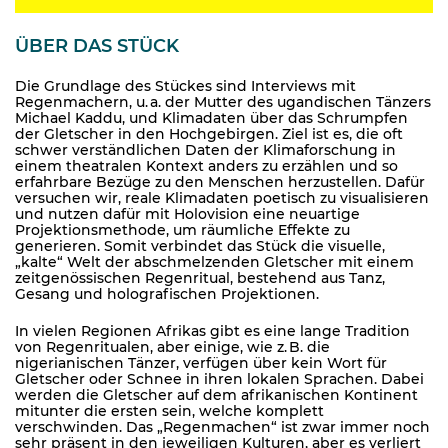
ÜBER DAS STÜCK
Die Grundlage des Stückes sind Interviews mit
Regenmachern, u. a. der Mutter des ugandischen Tänzers
Michael Kaddu, und Klimadaten über das Schrumpfen
der Gletscher in den Hochgebirgen. Ziel ist es, die oft
schwer verständlichen Daten der Klimaforschung in
einem theatralen Kontext anders zu erzählen und so
erfahrbare Bezüge zu den Menschen herzustellen. Dafür
versuchen wir, reale Klimadaten poetisch zu visualisieren
und nutzen dafür mit Holovision eine neuartige
Projektionsmethode, um räumliche Effekte zu
generieren. Somit verbindet das Stück die visuelle,
„kalte“ Welt der abschmelzenden Gletscher mit einem
zeitgenössischen Regenritual, bestehend aus Tanz,
Gesang und holografischen Projektionen.
In vielen Regionen Afrikas gibt es eine lange Tradition
von Regenritualen, aber einige, wie z. B. die
nigerianischen Tänzer, verfügen über kein Wort für
Gletscher oder Schnee in ihren lokalen Sprachen. Dabei
werden die Gletscher auf dem afrikanischen Kontinent
mitunter die ersten sein, welche komplett
verschwinden. Das „Regenmachen“ ist zwar immer noch
sehr präsent in den jeweiligen Kulturen, aber es verliert