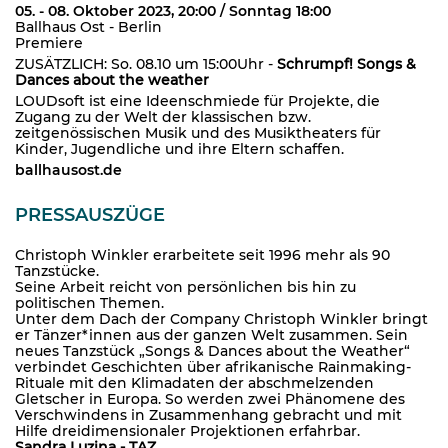
05. - 08. Oktober 2023, 20:00 / Sonntag 18:00
Ballhaus Ost - Berlin
Premiere
ZUSÄTZLICH: So. 08.10 um 15:00Uhr -
Schrumpf! Songs &
Dances about the weather
LOUDsoft ist eine Ideenschmiede für Projekte, die
Zugang zu der Welt der klassischen bzw.
zeitgenössischen Musik und des Musiktheaters für
Kinder, Jugendliche und ihre Eltern schaffen.
ballhausost.de
PRESSAUSZÜGE
Christoph Winkler erarbeitete seit 1996 mehr als 90
Tanzstücke.
Seine Arbeit reicht von persönlichen bis hin zu
politischen Themen.
Unter dem Dach der Company Christoph Winkler bringt
er Tänzer*innen aus der ganzen Welt zusammen. Sein
neues Tanzstück „Songs & Dances about the Weather“
verbindet Geschichten über afrikanische Rainmaking-
Rituale mit den Klimadaten der abschmelzenden
Gletscher in Europa. So werden zwei Phänomene des
Verschwindens in Zusammenhang gebracht und mit
Hilfe dreidimensionaler Projektionen erfahrbar.
Sandra Luzina - TAZ