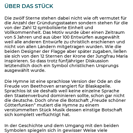
ÜBER DAS STÜCK
Die zwölf Sterne stehen dabei nicht wie oft vermutet für
die Anzahl der Gründungsstaaten sondern stehen für die
von der Zahl 12 symbolisierte Einheit und
Vollkommenheit. Das Motiv wurde über einen Zeitraum
von 5 Jahren und aus über 100 Entwürfen ausgewählt
weil alle anderen Entwürfe zu christlich erschienen und
nicht von allen Ländern mitgetragen wurden. Wie die
beiden Designer der Flagge aber später zugaben, ließen
sie sich von den 12 Sternen der Krone der Jungfrau Maria
inspirieren. So dass trotz fünfjähriger Diskussion
letztendlich doch ein Symbol christlichen Ursprungs
ausgewählt wurde.
Die Hymne ist eine sprachlose Version der Ode an die
Freude von Beethoven arrangiert für Blaskapelle.
Sprachlos ist sie deshalb weil keine einzelne Sprache
den Staatenverbund dominieren sollte, schon gar nicht
die deutsche. Doch ohne die Botschaft „Freude schöner
Götterfunken“ mutiert die Hymne zu einem
verstümmelten Stück Musik dessen einstige Botschaft
sich komplett verflüchtigt hat.
In der Geschichte und dem Umgang mit den beiden
Symbolen spiegeln sich in gewisser Weise viele