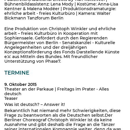
Bühnenbildassistenz: Lena Mody | Kostüme: Anna-Lisa
Kentner & Malena Modéer | Produktionsdramaturgie:
ehrliche arbeit - freies Kulturbüro | Kamera: Walter
Bickmann Tanzforum Berlin
Eine Produktion von Christoph Winkler und ehrliche
arbeit – freies Kulturbüro in Kooperation mit
Sophiensaele. Gefördert durch den Regierenden
Bürgermeister von Berlin - Senatskanzlei - Kulturelle
Angelegenheiten und der dreijährigen
Konzeptionsförderung des Fonds Darstellende Künste
e.V. aus Mitteln des Bundes. Mit freundlicher
Unterstützung von Phase7.
TERMINE
9. Oktober 2015
Theater an der Parkaue | Freitags im Prater - Alles
deutsch
Teaser
Was ist deutsch? – Answer it!
Bekanntlich hat niemand mehr Schwierigkeiten, diese
Frage zu beantworten als die Deutschen selbst.Der
Berliner Choreograf Christoph Winkler ist da keine
Ausnahme und gibt deshalb die Frage an die Tänzer
seiner internationalen Kompagnie weiter, denn da was