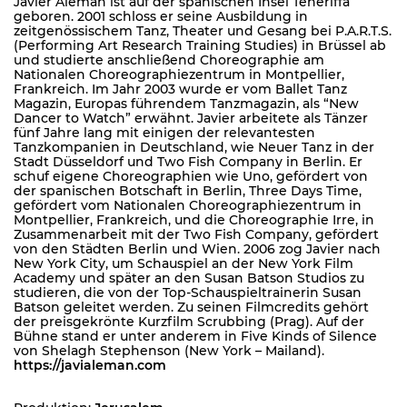
Javier Alemán ist auf der spanischen Insel Teneriffa
geboren. 2001 schloss er seine Ausbildung in
zeitgenössischem Tanz, Theater und Gesang bei P.A.R.T.S.
(Performing Art Research Training Studies) in Brüssel ab
und studierte anschließend Choreographie am
Nationalen Choreographiezentrum in Montpellier,
Frankreich. Im Jahr 2003 wurde er vom Ballet Tanz
Magazin, Europas führendem Tanzmagazin, als “New
Dancer to Watch” erwähnt. Javier arbeitete als Tänzer
fünf Jahre lang mit einigen der relevantesten
Tanzkompanien in Deutschland, wie Neuer Tanz in der
Stadt Düsseldorf und Two Fish Company in Berlin. Er
schuf eigene Choreographien wie Uno, gefördert von
der spanischen Botschaft in Berlin, Three Days Time,
gefördert vom Nationalen Choreographiezentrum in
Montpellier, Frankreich, und die Choreographie Irre, in
Zusammenarbeit mit der Two Fish Company, gefördert
von den Städten Berlin und Wien. 2006 zog Javier nach
New York City, um Schauspiel an der New York Film
Academy und später an den Susan Batson Studios zu
studieren, die von der Top-Schauspieltrainerin Susan
Batson geleitet werden. Zu seinen Filmcredits gehört
der preisgekrönte Kurzfilm Scrubbing (Prag). Auf der
Bühne stand er unter anderem in Five Kinds of Silence
von Shelagh Stephenson (New York – Mailand).
https://javialeman.com