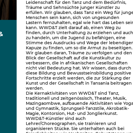
Leidenschaft für den Tanz und dem Bedürfnis,
Träume und Sehnsüchte junger Künstler zu
erfüllen. Wir glauben, dass Tanz ein Weg für jung
Menschen sein kann, sich von ungesunden
Lastern fernzuhalten, egal wie hart das Leben sei
kann. WWD&T zielt darauf ab, einen Weg zu
finden, durch Unterhaltung zu erziehen und auc
&
zu handeln, um die Jugend zu befähigen, eine
Stimme des Ausdrucks und Wege der lebendige
Kapuze zu finden, um so die Armut zu beseitigen.
Wir glauben daran, Träume zu verfolgen und den
Blick der Gesellschaft auf die Kunstkultur zu
verbessern, die in afrikanischen Gesellschaften
nicht viel Bedeutung hat. Wir wissen, dass durch
diese Bildung und Bewusstseinsbildung positive
Fortschritte erzielt werden, die zur Stärkung der
Kunst und der Gesellschaft in Tansania beitragen
werden.
Die Kernaktivitäten von WWD&T sind Tanz,
traditionell und zeitgenössisch, Theater, Musik,
Mazingaombwe, aufbauende Aktivitäten wie Yog
und Gymnastik, Sprungseil-Tanzstile, Akrobatik-
Magie, Kontorsion, Hut- und Jonglierkunst.
WWD&T-Künstler sind auch
Lehrer/Choreographen, sie trainieren und
organisieren Stücke. Sie unterhalten auch bei