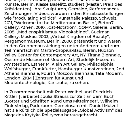
Künste, Berlin, Klasse Baselitz, studiert (Master, Preis des
Präsidenten). Ihre Skulpturen, Gemälde, Performances,
Zeichnungen, Videos, wurden in den Einzelausstellungen
wie “Modulating Politics“, Kunsthalle Palazzo, Schweiz,
2011, “Welcome to the Mediterranean Basin“, Beton7
Gallery, Athen, 2010, „Cat-Notation“, COMA Galerie, Berlin,
2008, „Medienspiritismus. Videokabinet“, Guelman
Gallery, Moskau, 2003, „Virtual Kingdom of Beauty“,
Pergamonmuseum, Berlin, 2000, präsentiert und waren
in den Gruppenausstelungen unter Anderem und zum
Teil mehrfach im Martin-Gropius-Bau, Berlin, Hudson
Valley Center for Contemporary Art, NY, Tirana Biennale,
Oostende Museum of Modern Art, Stedelijk Museum,
Amsterdam, Esther M. Klein Art Gallery, Philadelphia,
Wolfsburger, Frankfurter, Hamburger Kunstvereinen, 2nd
Athens Biennale, Fourth Moscow Biennale, Tate Modern,
London, ZKM | Zentrum für Kunst und
Medientechnologie, Karlsruhe, zu sehen.
In Zusammenarbeit mit Peter Weibel und Friedrich
Kittler †, arbeitet Joulia Strauss zur Zeit an dem Buch
„Götter und Schriften Rund ums Mittelmeer“, Wilhelm
Fink Verlag, Paderborn. Gemeinsam mit Daniel Mützel
hat sie kürzlich die Spezialausgabe „Global Activism“ des
Magazins Krytyka Polityczna herausgebracht.