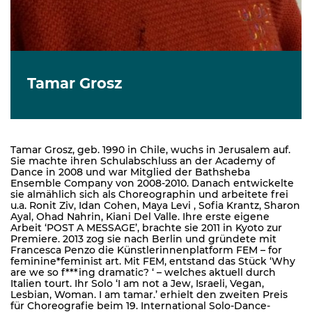
Tamar Grosz
Tamar Grosz, geb. 1990 in Chile, wuchs in Jerusalem auf.
Sie machte ihren Schulabschluss an der Academy of
Dance in 2008 und war Mitglied der Bathsheba
Ensemble Company von 2008-2010. Danach entwickelte
sie almählich sich als Choreographin und arbeitete frei
u.a. Ronit Ziv, Idan Cohen, Maya Levi , Sofia Krantz, Sharon
Ayal, Ohad Nahrin, Kiani Del Valle. Ihre erste eigene
Arbeit ‘POST A MESSAGE’, brachte sie 2011 in Kyoto zur
Premiere. 2013 zog sie nach Berlin und gründete mit
Francesca Penzo die Künstlerinnenplatform FEM – for
feminine*feminist art. Mit FEM, entstand das Stück ‘Why
are we so f***ing dramatic? ‘ – welches aktuell durch
Italien tourt. Ihr Solo ‘I am not a Jew, Israeli, Vegan,
Lesbian, Woman. I am tamar.’ erhielt den zweiten Preis
für Choreografie beim 19. International Solo-Dance-