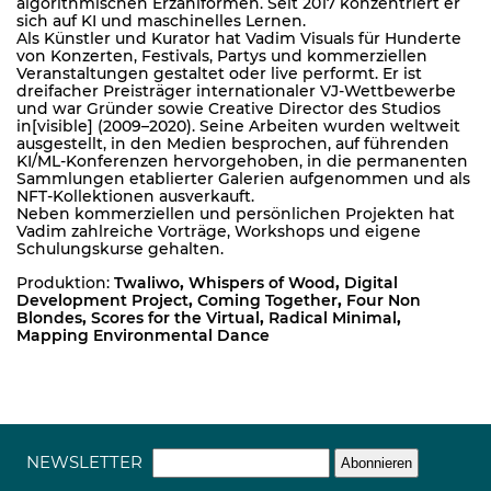
algorithmischen Erzählformen. Seit 2017 konzentriert er
sich auf KI und maschinelles Lernen.
Als Künstler und Kurator hat Vadim Visuals für Hunderte
von Konzerten, Festivals, Partys und kommerziellen
Veranstaltungen gestaltet oder live performt. Er ist
dreifacher Preisträger internationaler VJ-Wettbewerbe
und war Gründer sowie Creative Director des Studios
in[visible] (2009–2020). Seine Arbeiten wurden weltweit
ausgestellt, in den Medien besprochen, auf führenden
KI/ML-Konferenzen hervorgehoben, in die permanenten
Sammlungen etablierter Galerien aufgenommen und als
NFT-Kollektionen ausverkauft.
Neben kommerziellen und persönlichen Projekten hat
Vadim zahlreiche Vorträge, Workshops und eigene
Schulungskurse gehalten.
Produktion:
Twaliwo
,
Whispers of Wood
,
Digital
Development Project
,
Coming Together
,
Four Non
Blondes
,
Scores for the Virtual
,
Radical Minimal
,
Mapping Environmental Dance
NEWSLETTER