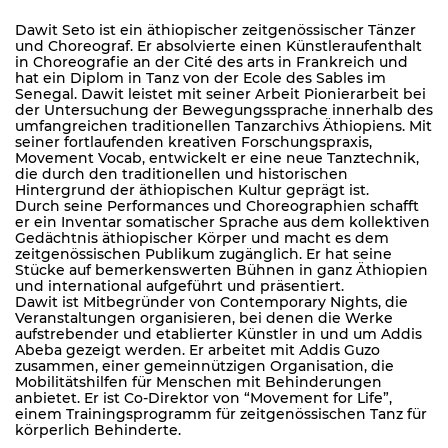
Dawit Seto ist ein äthiopischer zeitgenössischer Tänzer
und Choreograf. Er absolvierte einen Künstleraufenthalt
in Choreografie an der Cité des arts in Frankreich und
hat ein Diplom in Tanz von der Ecole des Sables im
Senegal. Dawit leistet mit seiner Arbeit Pionierarbeit bei
der Untersuchung der Bewegungssprache innerhalb des
umfangreichen traditionellen Tanzarchivs Äthiopiens. Mit
seiner fortlaufenden kreativen Forschungspraxis,
Movement Vocab, entwickelt er eine neue Tanztechnik,
die durch den traditionellen und historischen
Hintergrund der äthiopischen Kultur geprägt ist.
Durch seine Performances und Choreographien schafft
er ein Inventar somatischer Sprache aus dem kollektiven
Gedächtnis äthiopischer Körper und macht es dem
zeitgenössischen Publikum zugänglich. Er hat seine
Stücke auf bemerkenswerten Bühnen in ganz Äthiopien
und international aufgeführt und präsentiert.
Dawit ist Mitbegründer von Contemporary Nights, die
Veranstaltungen organisieren, bei denen die Werke
aufstrebender und etablierter Künstler in und um Addis
Abeba gezeigt werden. Er arbeitet mit Addis Guzo
zusammen, einer gemeinnützigen Organisation, die
Mobilitätshilfen für Menschen mit Behinderungen
anbietet. Er ist Co-Direktor von “Movement for Life”,
einem Trainingsprogramm für zeitgenössischen Tanz für
körperlich Behinderte.