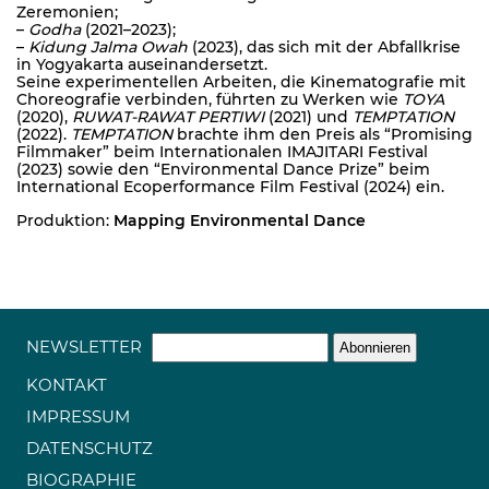
Zeremonien;
–
Godha
(2021–2023);
–
Kidung Jalma Owah
(2023), das sich mit der Abfallkrise
in Yogyakarta auseinandersetzt.
Seine experimentellen Arbeiten, die Kinematografie mit
Choreografie verbinden, führten zu Werken wie
TOYA
(2020),
RUWAT-RAWAT PERTIWI
(2021) und
TEMPTATION
(2022).
TEMPTATION
brachte ihm den Preis als “Promising
Filmmaker” beim Internationalen IMAJITARI Festival
(2023) sowie den “Environmental Dance Prize” beim
International Ecoperformance Film Festival (2024) ein.
Produktion:
Mapping Environmental Dance
NEWSLETTER
KONTAKT
IMPRESSUM
DATENSCHUTZ
BIOGRAPHIE