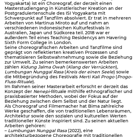
Yogyakarta) ist ein Choreograf, der derzeit einen
Masterstudiengang in Künstlerischer Kreation an der
Postgraduiertenschule des ISI Yogyakarta mit
Schwerpunkt auf Tanzfilm absolviert. Er trat in mehreren
Arbeiten von Martinus Miroto auf und nahm an
verschiedenen indonesischen Kulturfestivals in
Australien, Japan und Südkorea teil. 2018 war er
außerdem Teil eines Teaching Residencys am Havering
Sixth Form College in London.
Seine choreografischen Arbeiten und Tanzfilme sind
geprägt von reflektierten kreativen Prozessen und
thematisieren Selbstwahrnehmung sowie die Beziehung
zur Umwelt. Zu seinen bemerkenswerten Arbeiten
zählen
Kidung Jalma Owah
(
Klang der Verrückten
),
Lumbungan Nunggal Rasa
(
Kreis der einen Seele
) sowie
die Mitbegründung des Festivals
Merti Kali Progo
(
Progo-
Fluss-Rituale
).
Im Rahmen seiner Masterarbeit erforscht er derzeit das
Konzept der
Nenepi
-Rituale mithilfe ethnografischer und
praxisbasierter Methoden, wobei der Fokus auf der
Beziehung zwischen dem Selbst und der Natur liegt.
Als Choreograf und Filmemacher hat Bima zahlreiche
Werke geschaffen, die von traditionellen Lebensräumen,
Architektur sowie den sozialen und kulturellen Werten
traditioneller Künste inspiriert sind. Zu seinen aktuellen
Arbeiten gehören:
–
Lumbungan Nunggal Rasa
(2022), eine
architekturbezogene Choreografie mit traditionellen